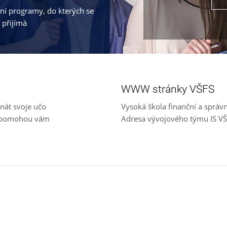
jní programy, do kterých se
 přijímá
WWW stránky VŠFS
nát svoje učo
Vysoká škola finanční a správ
e, pomohou vám
Adresa vývojového týmu IS V