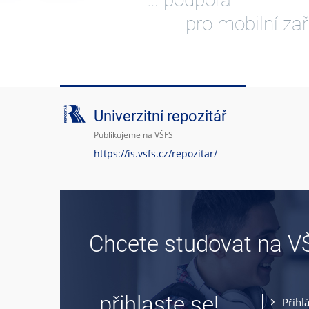
pro mobilní zař
Univerzitní repozitář
Publikujeme na VŠFS
https://is.vsfs.cz/repozitar/
Chcete studovat na V
… přihlaste se!
Přihl