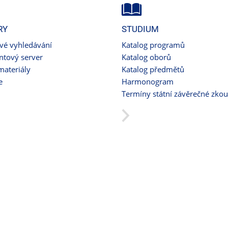
RY
STUDIUM
ové vyhledávání
Katalog programů
tový server
Katalog oborů
materiály
Katalog předmětů
e
Harmonogram
Termíny státní závěrečné zko