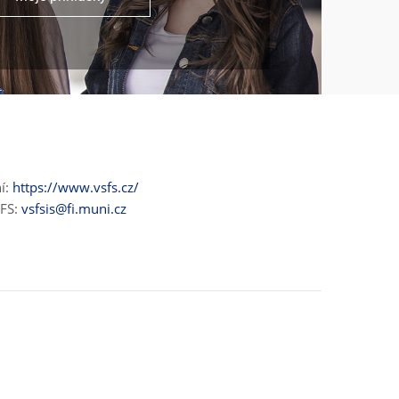
ní:
https://www.vsfs.cz/
ŠFS:
vsfsis@fi.muni.cz