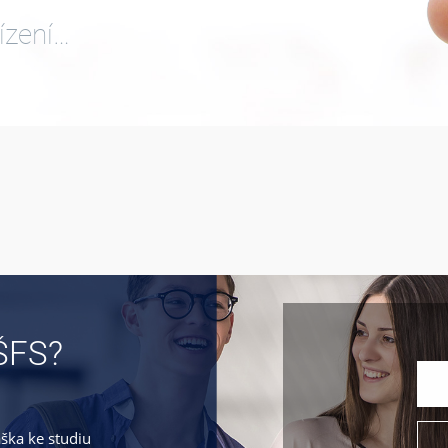
ízení…
ŠFS?
áška ke studiu