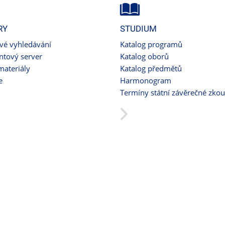
RY
STUDIUM
ové vyhledávání
Katalog programů
tový server
Katalog oborů
materiály
Katalog předmětů
e
Harmonogram
Termíny státní závěrečné zko