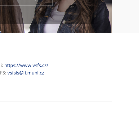
ní:
https://www.vsfs.cz/
ŠFS:
vsfsis@fi.muni.cz