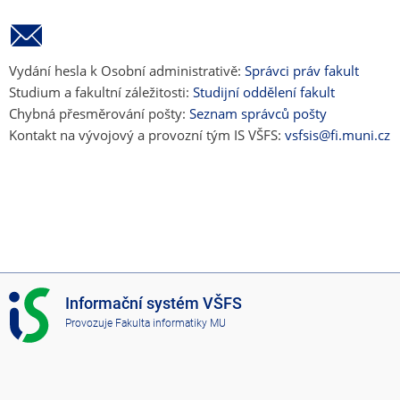
Vydání hesla k Osobní administrativě:
Správci práv fakult
Studium a fakultní záležitosti:
Studijní oddělení fakult
Chybná přesměrování pošty:
Seznam správců pošty
Kontakt na vývojový a provozní tým IS VŠFS:
vsfsis@fi.muni.cz
I
Informační systém VŠFS
S
Provozuje
Fakulta informatiky MU
V
Š
F
S