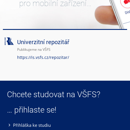
pro mobilní zařízení…
Univerzitní repozitář
Publikujeme na VŠFS
https://is.vsfs.cz/repozitar/
Chcete studovat na VŠFS?
… přihlaste se!
Přihláška ke studiu