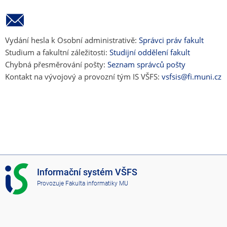
Vydání hesla k Osobní administrativě:
Správci práv fakult
Studium a fakultní záležitosti:
Studijní oddělení fakult
Chybná přesměrování pošty:
Seznam správců pošty
Kontakt na vývojový a provozní tým IS VŠFS:
vsfsis@fi.muni.cz
I
Informační systém VŠFS
S
Provozuje
Fakulta informatiky MU
V
Š
F
S