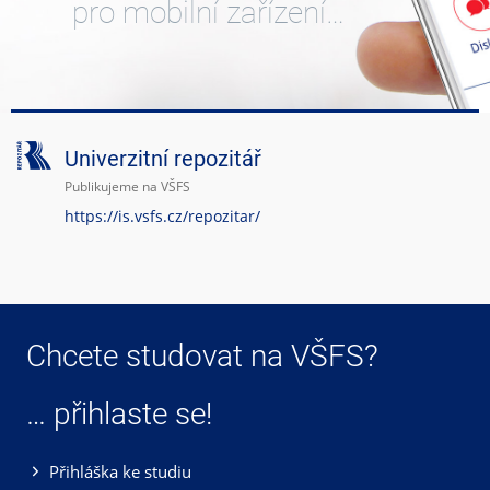
pro mobilní zařízení…
Univerzitní repozitář
Publikujeme na VŠFS
https://is.vsfs.cz/repozitar/
Chcete studovat na VŠFS?
… přihlaste se!
Přihláška ke studiu