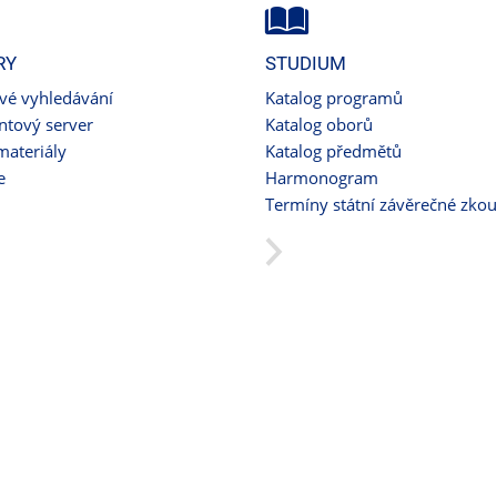
RY
STUDIUM
ové vyhledávání
Katalog programů
tový server
Katalog oborů
materiály
Katalog předmětů
e
Harmonogram
Termíny státní závěrečné zko