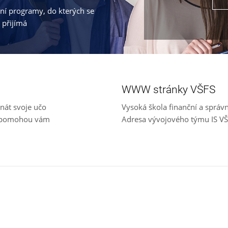
jní programy, do kterých se
 přijímá
WWW stránky VŠFS
nát svoje učo
Vysoká škola finanční a správ
e, pomohou vám
Adresa vývojového týmu IS V