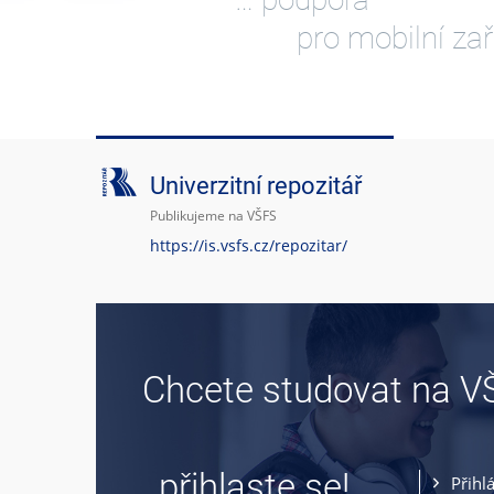
pro mobilní zař
Univerzitní repozitář
Publikujeme na VŠFS
https://is.vsfs.cz/repozitar/
Chcete studovat na V
… přihlaste se!
Přihl