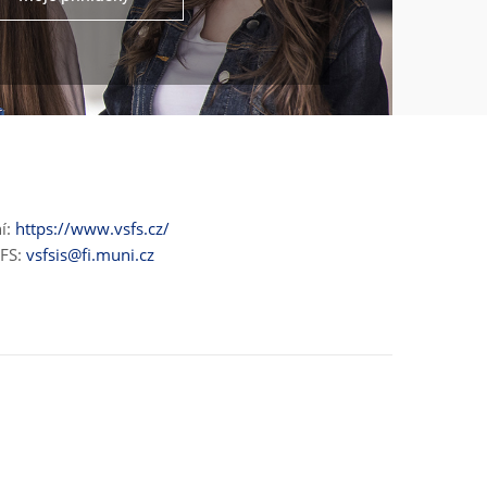
ní:
https://www.vsfs.cz/
ŠFS:
vsfsis@fi.muni.cz