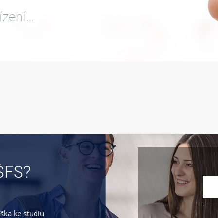
ízení…
ŠFS?
áška ke studiu