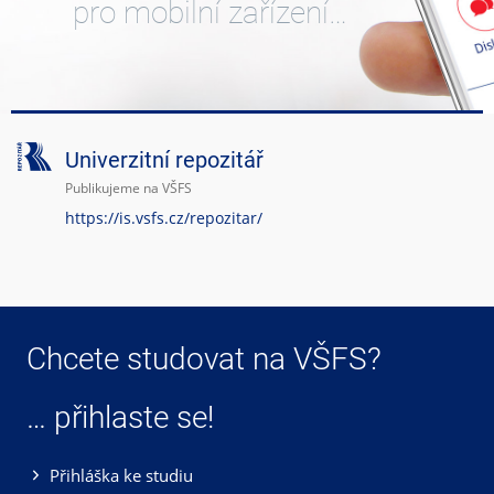
pro mobilní zařízení…
Univerzitní repozitář
Publikujeme na VŠFS
https://is.vsfs.cz/repozitar/
Chcete studovat na VŠFS?
… přihlaste se!
Přihláška ke studiu