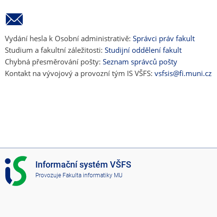
Vydání hesla k Osobní administrativě:
Správci práv fakult
Studium a fakultní záležitosti:
Studijní oddělení fakult
Chybná přesměrování pošty:
Seznam správců pošty
Kontakt na vývojový a provozní tým IS VŠFS:
vsfsis@fi.muni.cz
I
Informační systém VŠFS
S
Provozuje
Fakulta informatiky MU
V
Š
F
S