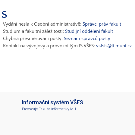
Vydání hesla k Osobní administrativě:
Správci práv fakult
Studium a fakultní záležitosti:
Studijní oddělení fakult
Chybná přesměrování pošty:
Seznam správců pošty
Kontakt na vývojový a provozní tým IS VŠFS:
vsfsis@fi.muni.cz
I
Informační systém VŠFS
S
Provozuje
Fakulta informatiky MU
V
Š
F
S