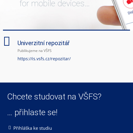
for mobile devices…
Univerzitní repozitář
Publikujeme na VŠFS
https://is.vsfs.cz/repozitar/
Chcete studovat na VŠFS?
… přihlaste se!
Přihláška ke studiu