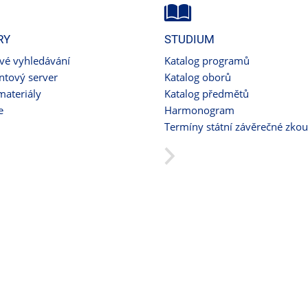
RY
STUDIUM
ové vyhledávání
Katalog programů
tový server
Katalog oborů
materiály
Katalog předmětů
e
Harmonogram
Termíny státní závěrečné zko