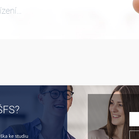
ízení…
ŠFS?
áška ke studiu