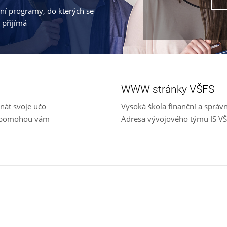
jní programy, do kterých se
 přijímá
WWW stránky VŠFS
nát svoje učo
Vysoká škola finanční a správ
e, pomohou vám
Adresa vývojového týmu IS V