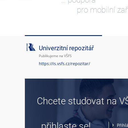
pro mobilní zař
Univerzitní repozitář
Publikujeme na VŠFS
https://is.vsfs.cz/repozitar/
Chcete studovat na V
… přihlaste se!
Přihl