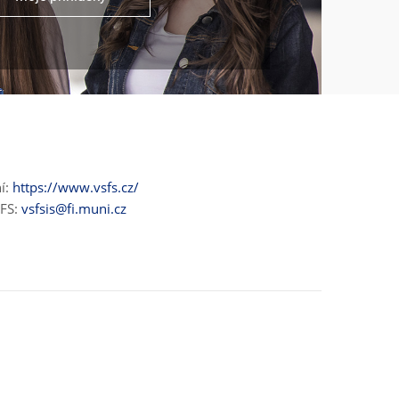
ní:
https://www.vsfs.cz/
ŠFS:
vsfsis@fi.muni.cz