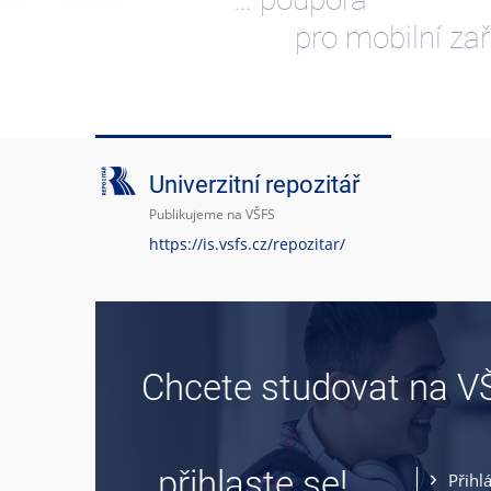
pro mobilní zař
Univerzitní repozitář
Publikujeme na VŠFS
https://is.vsfs.cz/repozitar/
Chcete studovat na V
… přihlaste se!
Přihl