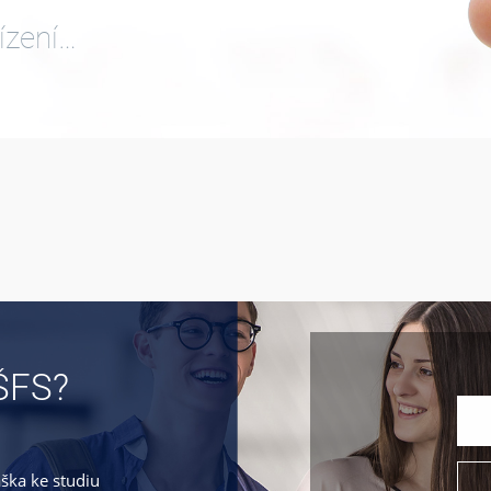
ízení…
ŠFS?
áška ke studiu