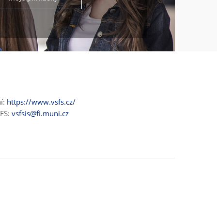
ní:
https://www.vsfs.cz/
ŠFS:
vsfsis@fi.muni.cz