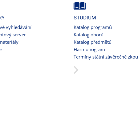
RY
STUDIUM
ové vyhledávání
Katalog programů
tový server
Katalog oborů
materiály
Katalog předmětů
e
Harmonogram
Termíny státní závěrečné zko