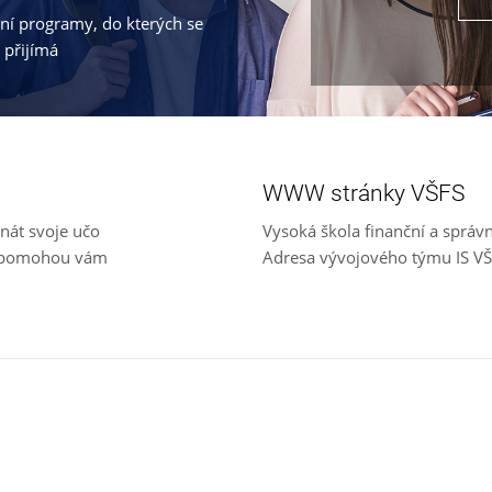
jní programy, do kterých se
 přijímá
WWW stránky VŠFS
nát svoje učo
Vysoká škola finanční a správ
e, pomohou vám
Adresa vývojového týmu IS V