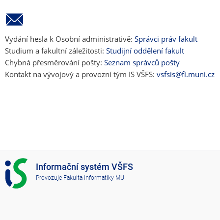
Vydání hesla k Osobní administrativě:
Správci práv fakult
Studium a fakultní záležitosti:
Studijní oddělení fakult
Chybná přesměrování pošty:
Seznam správců pošty
Kontakt na vývojový a provozní tým IS VŠFS:
vsfsis@fi.muni.cz
I
Informační systém VŠFS
S
Provozuje
Fakulta informatiky MU
V
Š
F
S