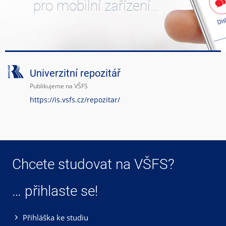
pro mobilní zařízení…
Univerzitní repozitář
Publikujeme na VŠFS
https://is.vsfs.cz/repozitar/
Chcete studovat na VŠFS?
… přihlaste se!
Přihláška ke studiu