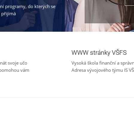
jní programy, do kterých se
 přijímá
WWW stránky VŠFS
nát svoje učo
Vysoká škola finanční a správ
e, pomohou vám
Adresa vývojového týmu IS V