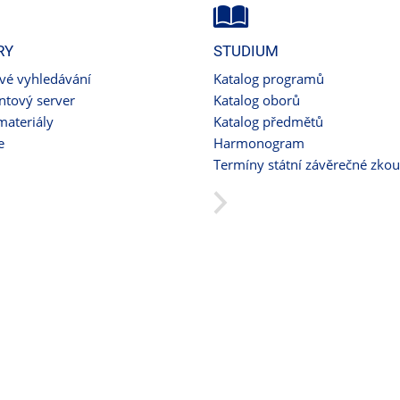
RY
STUDIUM
ové vyhledávání
Katalog programů
tový server
Katalog oborů
materiály
Katalog předmětů
e
Harmonogram
Termíny státní závěrečné zko