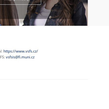
ní:
https://www.vsfs.cz/
ŠFS:
vsfsis@fi.muni.cz