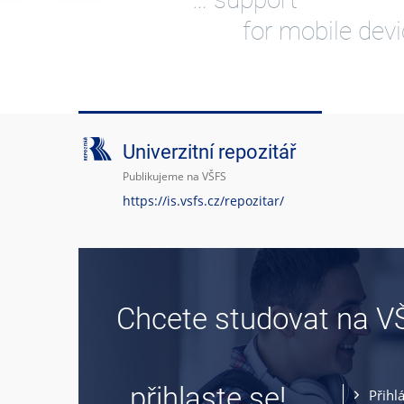
for mobile dev
Univerzitní repozitář
Publikujeme na VŠFS
https://is.vsfs.cz/repozitar/
Chcete studovat na V
… přihlaste se!
Přihl