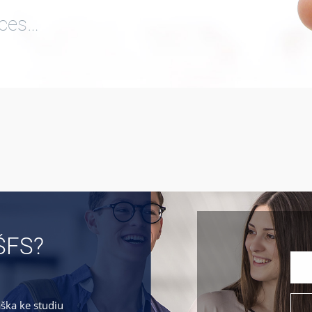
ices…
ŠFS?
áška ke studiu