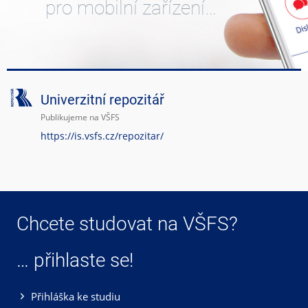
pro mobilní zařízení…
Univerzitní repozitář
Publikujeme na VŠFS
https://is.vsfs.cz/repozitar/
Chcete studovat na VŠFS?
… přihlaste se!
Přihláška ke studiu