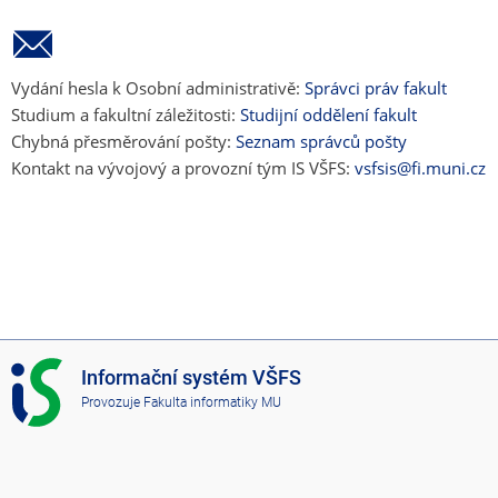
Vydání hesla k Osobní administrativě:
Správci práv fakult
Studium a fakultní záležitosti:
Studijní oddělení fakult
Chybná přesměrování pošty:
Seznam správců pošty
Kontakt na vývojový a provozní tým IS VŠFS:
vsfsis@fi.muni.cz
I
Informační systém VŠFS
S
Provozuje
Fakulta informatiky MU
V
Š
F
S