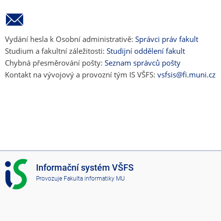
Vydání hesla k Osobní administrativě:
Správci práv fakult
Studium a fakultní záležitosti:
Studijní oddělení fakult
Chybná přesměrování pošty:
Seznam správců pošty
Kontakt na vývojový a provozní tým IS VŠFS:
vsfsis@fi.muni.cz
I
Informační systém VŠFS
S
Provozuje
Fakulta informatiky MU
V
Š
F
S