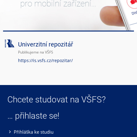
pro mobilní zařízení…
Univerzitní repozitář
Publikujeme na VŠFS
https://is.vsfs.cz/repozitar/
Chcete studovat na VŠFS?
… přihlaste se!
Přihláška ke studiu