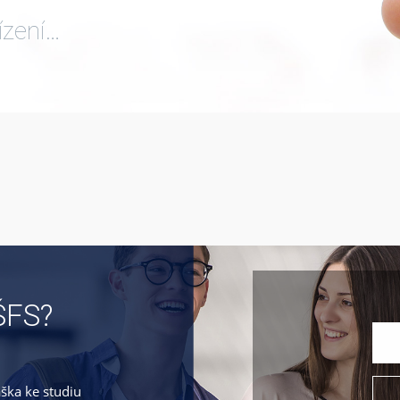
ízení…
ŠFS?
áška ke studiu