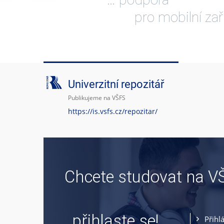
pro mobilní zař
Univerzitní repozitář
Publikujeme na VŠFS
https://is.vsfs.cz/repozitar/
Chcete studovat na V
… přihlaste se!
Přihl