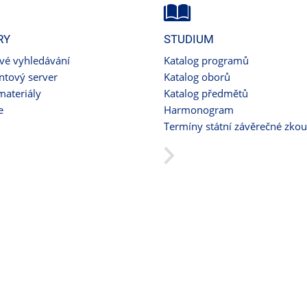
RY
STUDIUM
ové vyhledávání
Katalog programů
tový server
Katalog oborů
materiály
Katalog předmětů
e
Harmonogram
Termíny státní závěrečné zko