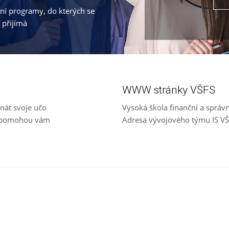
jní programy, do kterých se
 přijímá
WWW stránky VŠFS
nát svoje učo
Vysoká škola finanční a správ
e, pomohou vám
Adresa vývojového týmu IS V