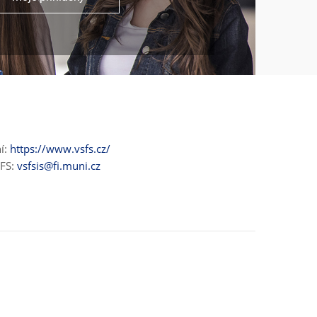
ní:
https://www.vsfs.cz/
ŠFS:
vsfsis@fi.muni.cz