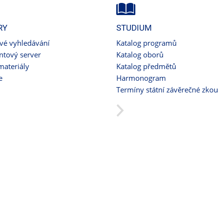
RY
STUDIUM
ové vyhledávání
Katalog programů
tový server
Katalog oborů
materiály
Katalog předmětů
e
Harmonogram
Termíny státní závěrečné zko