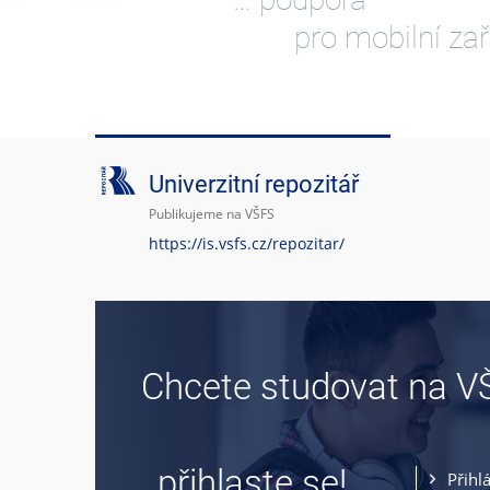
pro mobilní zař
Univerzitní repozitář
Publikujeme na VŠFS
https://is.vsfs.cz/repozitar/
Chcete studovat na V
… přihlaste se!
Přihl