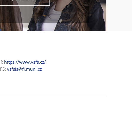
ní:
https://www.vsfs.cz/
ŠFS:
vsfsis@fi.muni.cz