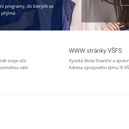
jní programy, do kterých se
 přijímá
WWW stránky VŠFS
nát svoje učo
Vysoká škola finanční a správ
e, pomohou vám
Adresa vývojového týmu IS V