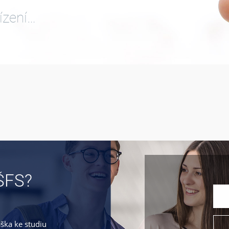
ízení…
ŠFS?
áška ke studiu