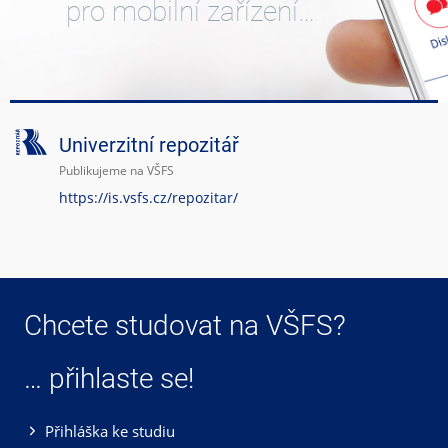
pro mobilní zařízení…
Univerzitní repozitář
Publikujeme na VŠFS
https://is.vsfs.cz/repozitar/
Chcete studovat na VŠFS?
… přihlaste se!
Přihláška ke studiu