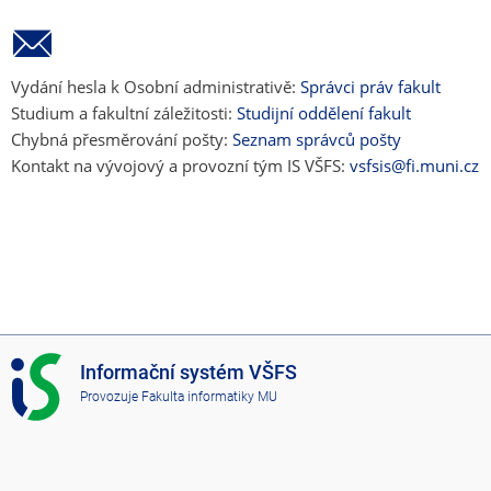
Vydání hesla k Osobní administrativě:
Správci práv fakult
Studium a fakultní záležitosti:
Studijní oddělení fakult
Chybná přesměrování pošty:
Seznam správců pošty
Kontakt na vývojový a provozní tým IS VŠFS:
vsfsis@fi.muni.cz
I
Informační systém VŠFS
S
Provozuje
Fakulta informatiky MU
V
Š
F
S