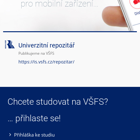
pro mobilní zařízení…
Univerzitní repozitář
Publikujeme na VŠFS
https://is.vsfs.cz/repozitar/
Chcete studovat na VŠFS?
… přihlaste se!
Přihláška ke studiu