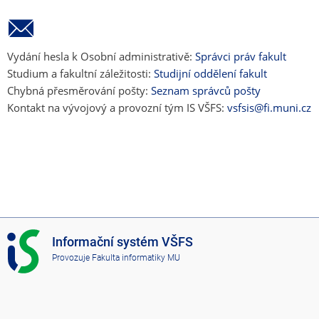
Vydání hesla k Osobní administrativě:
Správci práv fakult
Studium a fakultní záležitosti:
Studijní oddělení fakult
Chybná přesměrování pošty:
Seznam správců pošty
Kontakt na vývojový a provozní tým IS VŠFS:
vsfsis@fi.muni.cz
I
Informační systém VŠFS
S
Provozuje
Fakulta informatiky MU
V
Š
F
S