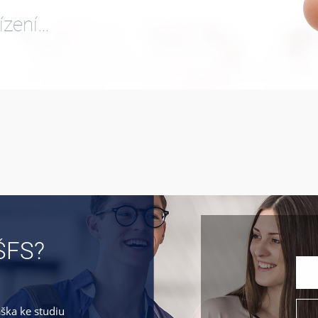
ízení…
ŠFS?
áška ke studiu