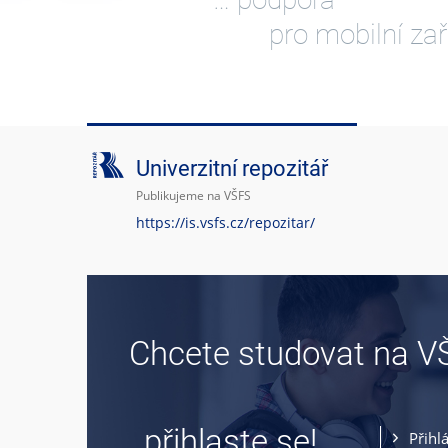
pro mobilní zař
Univerzitní repozitář
Publikujeme na VŠFS
https://is.vsfs.cz/repozitar/
Chcete studovat na V
… přihlaste se!
Přihl