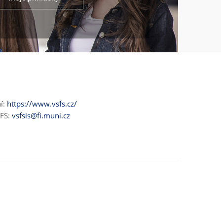
ní:
https://www.vsfs.cz/
ŠFS:
vsfsis@fi.muni.cz