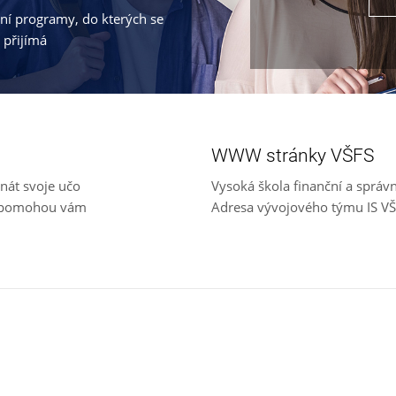
jní programy, do kterých se
 přijímá
WWW stránky VŠFS
nát svoje učo
Vysoká škola finanční a správ
e, pomohou vám
Adresa vývojového týmu IS V