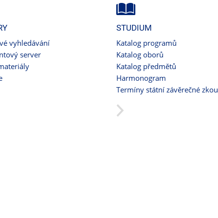
RY
STUDIUM
ové vyhledávání
Katalog programů
tový server
Katalog oborů
materiály
Katalog předmětů
e
Harmonogram
Termíny státní závěrečné zko