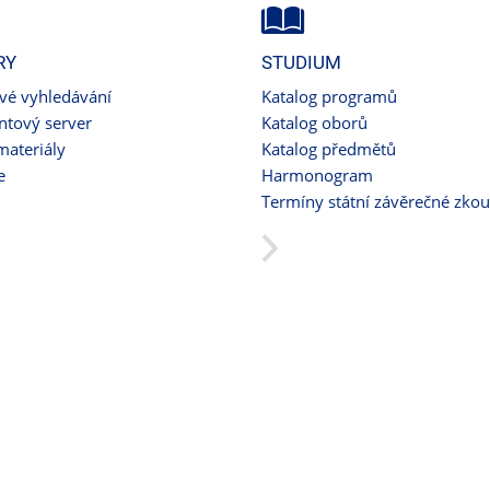
RY
STUDIUM
ové vyhledávání
Katalog programů
tový server
Katalog oborů
materiály
Katalog předmětů
e
Harmonogram
Termíny státní závěrečné zko