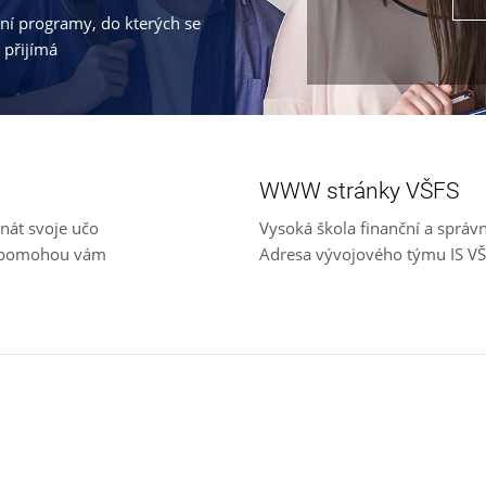
jní programy, do kterých se
 přijímá
WWW stránky VŠFS
nát svoje učo
Vysoká škola finanční a správ
e, pomohou vám
Adresa vývojového týmu IS V