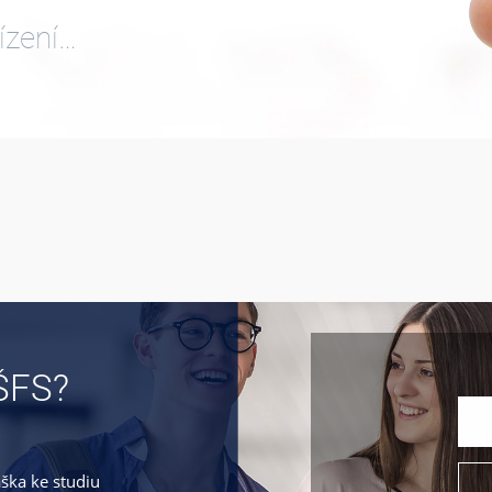
ízení…
ŠFS?
áška ke studiu