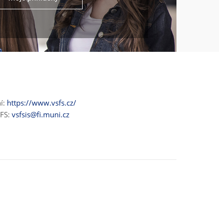
ní:
https://www.vsfs.cz/
ŠFS:
vsfsis@fi.muni.cz