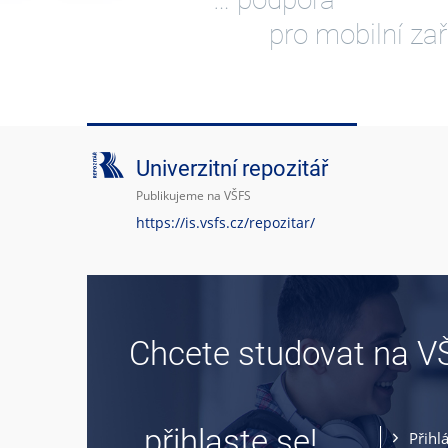
pro mobilní zař
Univerzitní repozitář
Publikujeme na VŠFS
https://is.vsfs.cz/repozitar/
Chcete studovat na V
… přihlaste se!
Přihl