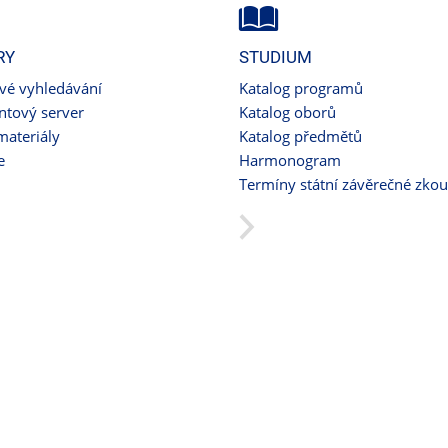
RY
STUDIUM
ové vyhledávání
Katalog programů
tový server
Katalog oborů
materiály
Katalog předmětů
e
Harmonogram
Termíny státní závěrečné zko