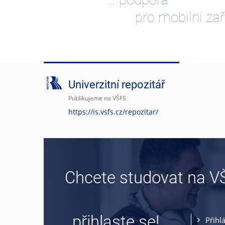
pro mobilní zař
Univerzitní repozitář
Publikujeme na VŠFS
https://is.vsfs.cz/repozitar/
Chcete studovat na V
… přihlaste se!
Přihl