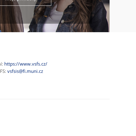
ní:
https://www.vsfs.cz/
ŠFS:
vsfsis@fi.muni.cz