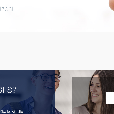
ízení…
ŠFS?
áška ke studiu