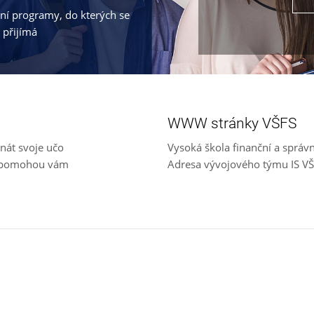
jní programy, do kterých se
 přijímá
WWW stránky VŠFS
nát svoje učo
Vysoká škola finanční a správ
e, pomohou vám
Adresa vývojového týmu IS V