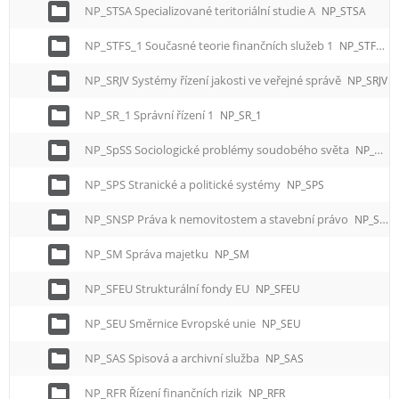
NP_STSA Specializované teritoriální studie A
NP_STSA
NP_STFS_1 Současné teorie finančních služeb 1
NP_STFS_1
NP_SRJV Systémy řízení jakosti ve veřejné správě
NP_SRJV
NP_SR_1 Správní řízení 1
NP_SR_1
NP_SpSS Sociologické problémy soudobého světa
NP_SpSS
NP_SPS Stranické a politické systémy
NP_SPS
NP_SNSP Práva k nemovitostem a stavební právo
NP_SNSP
NP_SM Správa majetku
NP_SM
NP_SFEU Strukturální fondy EU
NP_SFEU
NP_SEU Směrnice Evropské unie
NP_SEU
NP_SAS Spisová a archivní služba
NP_SAS
NP_RFR Řízení finančních rizik
NP_RFR