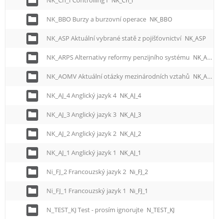
NK_Cn_I Controlling I
NK_Cn_I
NK_BBO Burzy a burzovní operace
NK_BBO
NK_ASP Aktuální vybrané statě z pojišťovnictví
NK_ASP
NK_ARPS Alternativy reformy penzijního systému
NK_ARPS
NK_AOMV Aktuální otázky mezinárodních vztahů
NK_AOMV
NK_AJ_4 Anglický jazyk 4
NK_AJ_4
NK_AJ_3 Anglický jazyk 3
NK_AJ_3
NK_AJ_2 Anglický jazyk 2
NK_AJ_2
NK_AJ_1 Anglický jazyk 1
NK_AJ_1
Ni_FJ_2 Francouzský jazyk 2
Ni_FJ_2
Ni_FJ_1 Francouzský jazyk 1
Ni_FJ_1
N_TEST_KJ Test - prosím ignorujte
N_TEST_KJ