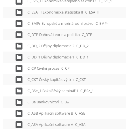
C_EVS_1 Ekonomika veřejného sektoru 1
C_EVS_1
C_ESA_II Ekonomická statistika II
C_ESA_II
C_EMPr Evropské a mezinárodní právo
C_EMPr
C_DTP Daňová teorie a politika
C_DTP
C_DD_2 Dějiny diplomacie 2
C_DD_2
C_DD_1 Dějiny diplomacie 1
C_DD_1
C_CP Civilní proces
C_CP
C_CKT Český kapitálový trh
C_CKT
C_BSe_1 Bakalářský seminář 1
C_BSe_1
C_Ba Bankovnictví
C_Ba
C_ASB Aplikační software B
C_ASB
C_ASA Aplikační software A
C_ASA