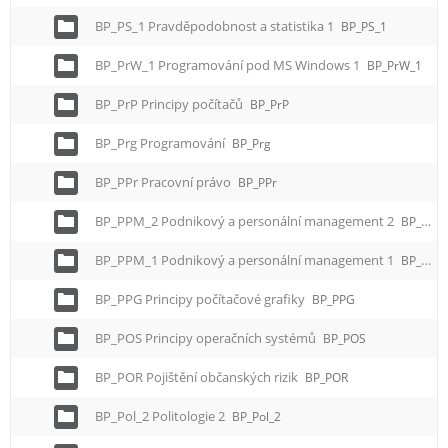
BP_PS_1 Pravděpodobnost a statistika 1
BP_PS_1
BP_PrW_1 Programování pod MS Windows 1
BP_PrW_1
BP_PrP Principy počítačů
BP_PrP
BP_Prg Programování
BP_Prg
BP_PPr Pracovní právo
BP_PPr
BP_PPM_2 Podnikový a personální management 2
BP_PPM_2
BP_PPM_1 Podnikový a personální management 1
BP_PPM_1
BP_PPG Principy počítačové grafiky
BP_PPG
BP_POS Principy operačních systémů
BP_POS
BP_POR Pojištění občanských rizik
BP_POR
BP_Pol_2 Politologie 2
BP_Pol_2