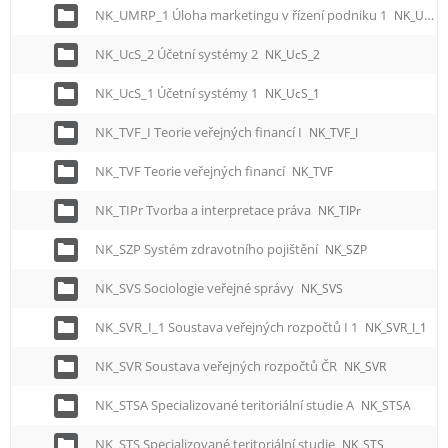
NK_UMRP_1 Úloha marketingu v řízení podniku 1
NK_UMRP_1
NK_UcS_2 Účetní systémy 2
NK_UcS_2
NK_UcS_1 Účetní systémy 1
NK_UcS_1
NK_TVF_I Teorie veřejných financí I
NK_TVF_I
NK_TVF Teorie veřejných financí
NK_TVF
NK_TIPr Tvorba a interpretace práva
NK_TIPr
NK_SZP Systém zdravotního pojištění
NK_SZP
NK_SVS Sociologie veřejné správy
NK_SVS
NK_SVR_I_1 Soustava veřejných rozpočtů I 1
NK_SVR_I_1
NK_SVR Soustava veřejných rozpočtů ČR
NK_SVR
NK_STSA Specializované teritoriální studie A
NK_STSA
NK_STS Specializované teritoriální studie
NK_STS