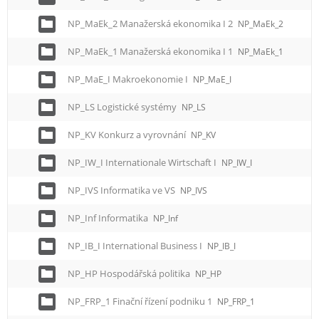
NP_MaEk_2 Manažerská ekonomika I 2
NP_MaEk_2
NP_MaEk_1 Manažerská ekonomika I 1
NP_MaEk_1
NP_MaE_I Makroekonomie I
NP_MaE_I
NP_LS Logistické systémy
NP_LS
NP_KV Konkurz a vyrovnání
NP_KV
NP_IW_I Internationale Wirtschaft I
NP_IW_I
NP_IVS Informatika ve VS
NP_IVS
NP_Inf Informatika
NP_Inf
NP_IB_I International Business I
NP_IB_I
NP_HP Hospodářská politika
NP_HP
NP_FRP_1 Finační řízení podniku 1
NP_FRP_1