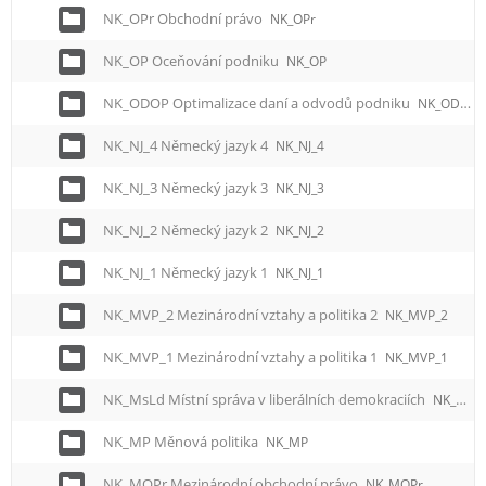
NK_OPr Obchodní právo
NK_OPr
NK_OP Oceňování podniku
NK_OP
NK_ODOP Optimalizace daní a odvodů podniku
NK_ODOP
NK_NJ_4 Německý jazyk 4
NK_NJ_4
NK_NJ_3 Německý jazyk 3
NK_NJ_3
NK_NJ_2 Německý jazyk 2
NK_NJ_2
NK_NJ_1 Německý jazyk 1
NK_NJ_1
NK_MVP_2 Mezinárodní vztahy a politika 2
NK_MVP_2
NK_MVP_1 Mezinárodní vztahy a politika 1
NK_MVP_1
NK_MsLd Místní správa v liberálních demokraciích
NK_MsLd
NK_MP Měnová politika
NK_MP
NK_MOPr Mezinárodní obchodní právo
NK_MOPr