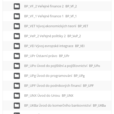
BP_VF_2 Veřejné finance 2
BP_VF_2
BP_VF_1 Veřejné finance 1
BP_VF_1
BP_VET Vývoj ekonomických teorií
BP_VET
BP_VeP_2 Veřejné politiky 2
BP_VeP_2
BP_VEI Vývoj evropské integrace
BP_VEI
BP_UPr Ústavní právo
BP_UPr
BP_UPo Úvod do pojištění a pojišťovnictví
BP_UPo
BP_UPg Úvod do programování
BP_UPg
BP_UPF Úvod do podnikových financí
BP_UPF
BP_UNX Úvod do Unixu
BP_UNX
BP_UKBa Úvod do komerčního bankovnictví
BP_UKBa