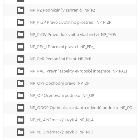
NP_PZ Podnikání v zahraničí
NP_PZ
NP_PrZP Právo životního prostředí
NP_PrZP
NP_PrDV Právo duševního vlastnictví
NP_PrDV
NP_PPr_I Pracovní právo I
NP_PPr_I
NP_PeR Personální řízení
NP_PeR
NP_PAEI Právní aspekty evropské integrace
NP_PAEI
NP_OPr Obchodní právo
NP_OPr
NP_OP Oceňování podniku
NP_OP
NP_ODOP Optimalizace daní a odvodů podniku
NP_ODOP
NP_NJ_4 Německý jazyk 4
NP_NJ_4
NP_NJ_3 Německý jazyk 3
NP_NJ_3