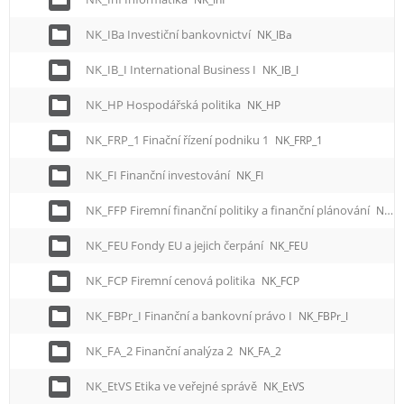
NK_IBa Investiční bankovnictví
NK_IBa
NK_IB_I International Business I
NK_IB_I
NK_HP Hospodářská politika
NK_HP
NK_FRP_1 Finační řízení podniku 1
NK_FRP_1
NK_FI Finanční investování
NK_FI
NK_FFP Firemní finanční politiky a finanční plánování
NK_FFP
NK_FEU Fondy EU a jejich čerpání
NK_FEU
NK_FCP Firemní cenová politika
NK_FCP
NK_FBPr_I Finanční a bankovní právo I
NK_FBPr_I
NK_FA_2 Finanční analýza 2
NK_FA_2
NK_EtVS Etika ve veřejné správě
NK_EtVS