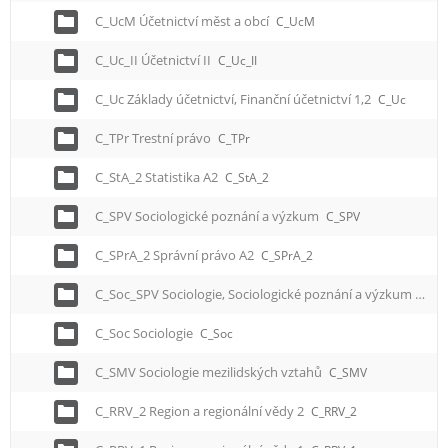
C_UcM Účetnictví měst a obcí
C_UcM
C_Uc_II Účetnictví II
C_Uc_II
C_Uc Základy účetnictví, Finanční účetnictví 1,2
C_Uc
C_TPr Trestní právo
C_TPr
C_StA_2 Statistika A2
C_StA_2
C_SPV Sociologické poznání a výzkum
C_SPV
C_SPrA_2 Správní právo A2
C_SPrA_2
C_Soc_SPV Sociologie, Sociologické poznání a výzkum
C_So
C_Soc Sociologie
C_Soc
C_SMV Sociologie mezilidských vztahů
C_SMV
C_RRV_2 Region a regionální vědy 2
C_RRV_2