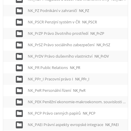
NK_PZ Podnikání v zahraničí
NK_PZ
NK_PSCR Penzijní systém v ČR
NK_PSCR
NK_PrZP Právo životního prostředí
NK_PrZP
NK_PrSZ Právo sociálního zabezpečení
NK_PrSZ
NK_PrDV Právo duševního vlastnictví
NK_PrDV
NK_PR Public Relations
NK_PR
NK_PPr_I Pracovní právo I
NK_PPr_I
NK_PeR Personální řízení
NK_PeR
NK_PEK Peněžní ekonomie-makroekonom. souvislosti
NK_
NK_PCP Právo cenných papírů
NK_PCP
NK_PAEI Právní aspekty evropské integrace
NK_PAEI