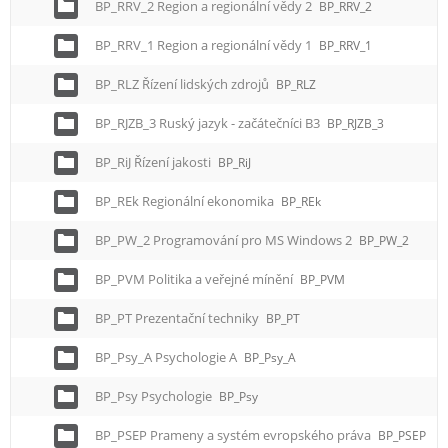
BP_RRV_2 Region a regionální vědy 2
BP_RRV_2
BP_RRV_1 Region a regionální vědy 1
BP_RRV_1
BP_RLZ Řízení lidských zdrojů
BP_RLZ
BP_RJZB_3 Ruský jazyk - začátečníci B3
BP_RJZB_3
BP_RiJ Řízení jakosti
BP_RiJ
BP_REk Regionální ekonomika
BP_REk
BP_PW_2 Programování pro MS Windows 2
BP_PW_2
BP_PVM Politika a veřejné mínění
BP_PVM
BP_PT Prezentační techniky
BP_PT
BP_Psy_A Psychologie A
BP_Psy_A
BP_Psy Psychologie
BP_Psy
BP_PSEP Prameny a systém evropského práva
BP_PSEP