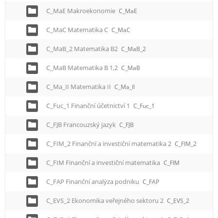
C_MaE Makroekonomie
C_MaE
C_MaC Matematika C
C_MaC
C_MaB_2 Matematika B2
C_MaB_2
C_MaB Matematika B 1,2
C_MaB
C_Ma_II Matematika II
C_Ma_II
C_Fuc_1 Finanční účetnictví 1
C_Fuc_1
C_FJB Francouzský jazyk
C_FJB
C_FIM_2 Finanční a investiční matematika 2
C_FIM_2
C_FIM Finanční a investiční matematika
C_FIM
C_FAP Finanční analýza podniku
C_FAP
C_EVS_2 Ekonomika veřejného sektoru 2
C_EVS_2