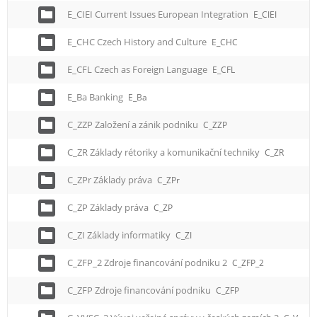
E_CIEI Current Issues European Integration
E_CIEI
E_CHC Czech History and Culture
E_CHC
E_CFL Czech as Foreign Language
E_CFL
E_Ba Banking
E_Ba
C_ZZP Založení a zánik podniku
C_ZZP
C_ZR Základy rétoriky a komunikační techniky
C_ZR
C_ZPr Základy práva
C_ZPr
C_ZP Základy práva
C_ZP
C_ZI Základy informatiky
C_ZI
C_ZFP_2 Zdroje financování podniku 2
C_ZFP_2
C_ZFP Zdroje financování podniku
C_ZFP