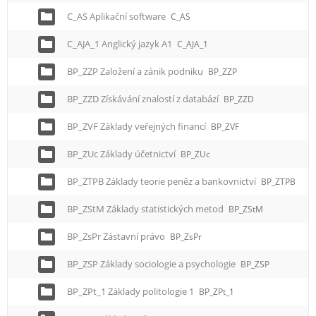
C_AS Aplikační software
C_AS
C_AJA_1 Anglický jazyk A1
C_AJA_1
BP_ZZP Založení a zánik podniku
BP_ZZP
BP_ZZD Získávání znalostí z databází
BP_ZZD
BP_ZVF Základy veřejných financí
BP_ZVF
BP_ZUc Základy účetnictví
BP_ZUc
BP_ZTPB Základy teorie peněz a bankovnictví
BP_ZTPB
BP_ZStM Základy statistických metod
BP_ZStM
BP_ZsPr Zástavní právo
BP_ZsPr
BP_ZSP Základy sociologie a psychologie
BP_ZSP
BP_ZPt_1 Základy politologie 1
BP_ZPt_1