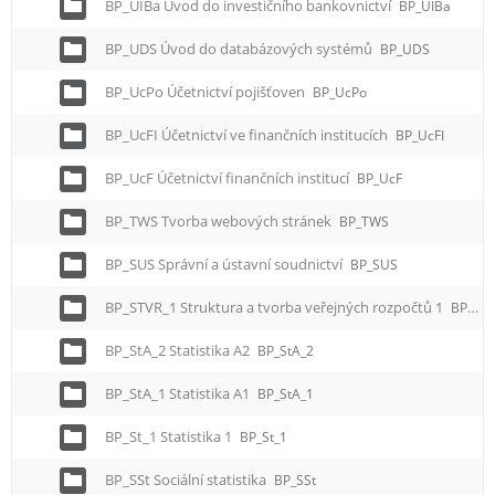
BP_UIBa Úvod do investičního bankovnictví
BP_UIBa
BP_UDS Úvod do databázových systémů
BP_UDS
BP_UcPo Účetnictví pojišťoven
BP_UcPo
BP_UcFI Účetnictví ve finančních institucích
BP_UcFI
BP_UcF Účetnictví finančních institucí
BP_UcF
BP_TWS Tvorba webových stránek
BP_TWS
BP_SUS Správní a ústavní soudnictví
BP_SUS
BP_STVR_1 Struktura a tvorba veřejných rozpočtů 1
BP_STVR_1
BP_StA_2 Statistika A2
BP_StA_2
BP_StA_1 Statistika A1
BP_StA_1
BP_St_1 Statistika 1
BP_St_1
BP_SSt Sociální statistika
BP_SSt