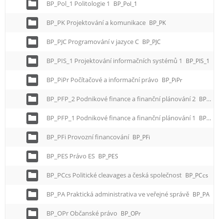
BP_Pol_1 Politologie 1
BP_Pol_1
BP_PK Projektování a komunikace
BP_PK
BP_PJC Programování v jazyce C
BP_PJC
BP_PIS_1 Projektování informačních systémů 1
BP_PIS_1
BP_PiPr Počítačové a informační právo
BP_PiPr
BP_PFP_2 Podnikové finance a finanční plánování 2
BP_PFP_2
BP_PFP_1 Podnikové finance a finanční plánování 1
BP_PFP_1
BP_PFi Provozní financování
BP_PFi
BP_PES Právo ES
BP_PES
BP_PCcs Politické cleavages a česká společnost
BP_PCcs
BP_PA Praktická administrativa ve veřejné správě
BP_PA
BP_OPr Občanské právo
BP_OPr