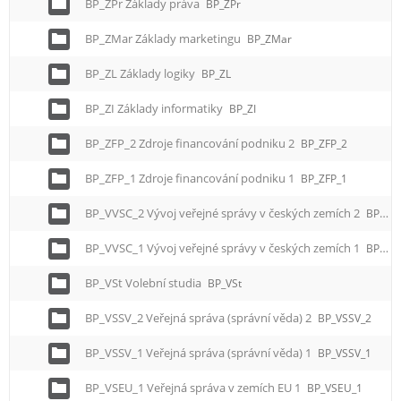
BP_ZPr Základy práva
BP_ZPr
BP_ZMar Základy marketingu
BP_ZMar
BP_ZL Základy logiky
BP_ZL
BP_ZI Základy informatiky
BP_ZI
BP_ZFP_2 Zdroje financování podniku 2
BP_ZFP_2
BP_ZFP_1 Zdroje financování podniku 1
BP_ZFP_1
BP_VVSC_2 Vývoj veřejné správy v českých zemích 2
BP_VVSC_2
BP_VVSC_1 Vývoj veřejné správy v českých zemích 1
BP_VVSC_1
BP_VSt Volební studia
BP_VSt
BP_VSSV_2 Veřejná správa (správní věda) 2
BP_VSSV_2
BP_VSSV_1 Veřejná správa (správní věda) 1
BP_VSSV_1
BP_VSEU_1 Veřejná správa v zemích EU 1
BP_VSEU_1