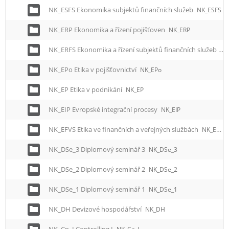
NK_ESFS Ekonomika subjektů finančních služeb
NK_ESFS
NK_ERP Ekonomika a řízení pojišťoven
NK_ERP
NK_ERFS Ekonomika a řízení subjektů finančních služeb
NK
NK_EPo Etika v pojišťovnictví
NK_EPo
NK_EP Etika v podnikání
NK_EP
NK_EIP Evropské integrační procesy
NK_EIP
NK_EFVS Etika ve finančních a veřejných službách
NK_EFVS
NK_DSe_3 Diplomový seminář 3
NK_DSe_3
NK_DSe_2 Diplomový seminář 2
NK_DSe_2
NK_DSe_1 Diplomový seminář 1
NK_DSe_1
NK_DH Devizové hospodářství
NK_DH