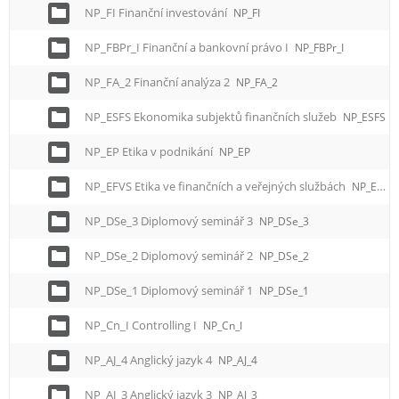
NP_FI Finanční investování
NP_FI
NP_FBPr_I Finanční a bankovní právo I
NP_FBPr_I
NP_FA_2 Finanční analýza 2
NP_FA_2
NP_ESFS Ekonomika subjektů finančních služeb
NP_ESFS
NP_EP Etika v podnikání
NP_EP
NP_EFVS Etika ve finančních a veřejných službách
NP_EFVS
NP_DSe_3 Diplomový seminář 3
NP_DSe_3
NP_DSe_2 Diplomový seminář 2
NP_DSe_2
NP_DSe_1 Diplomový seminář 1
NP_DSe_1
NP_Cn_I Controlling I
NP_Cn_I
NP_AJ_4 Anglický jazyk 4
NP_AJ_4
NP_AJ_3 Anglický jazyk 3
NP_AJ_3