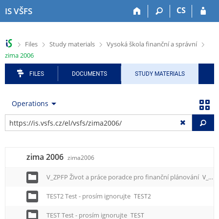
S
S
S
S
S
CS
IS VŠFS
k
k
k
k
k
i
i
i
i
i
p
p
p
p
p
>
>
>
>
Files
Study materials
Vysoká škola finanční a správní
t
t
t
t
t
zima 2006
o
o
o
o
o
t
h
a
c
f
FILES
DOCUMENTS
STUDY MATERIALS
o
e
p
o
o
p
a
p
n
o
b
d
l
t
t
Operations
a
e
i
e
e
r
r
c
n
r
Fi
a
t
t
i
zima 2006
zima2006
o
n
V_ZPFP Život a práce poradce pro finanční plánování
V_ZPFP
m
e
TEST2 Test - prosím ignorujte
TEST2
n
u
TEST Test - prosím ignorujte
TEST