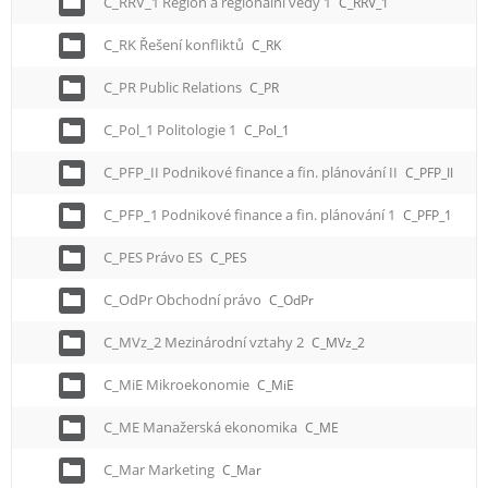
C_RRV_1 Region a regionální vědy 1
C_RRV_1
C_RK Řešení konfliktů
C_RK
C_PR Public Relations
C_PR
C_Pol_1 Politologie 1
C_Pol_1
C_PFP_II Podnikové finance a fin. plánování II
C_PFP_II
C_PFP_1 Podnikové finance a fin. plánování 1
C_PFP_1
C_PES Právo ES
C_PES
C_OdPr Obchodní právo
C_OdPr
C_MVz_2 Mezinárodní vztahy 2
C_MVz_2
C_MiE Mikroekonomie
C_MiE
C_ME Manažerská ekonomika
C_ME
C_Mar Marketing
C_Mar