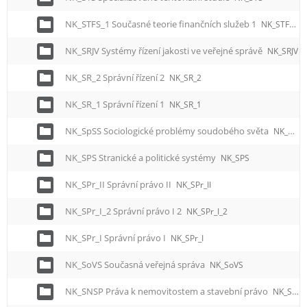
NK_STFS_1 Současné teorie finančních služeb 1
NK_STFS_1
NK_SRJV Systémy řízení jakosti ve veřejné správě
NK_SRJV
NK_SR_2 Správní řízení 2
NK_SR_2
NK_SR_1 Správní řízení 1
NK_SR_1
NK_SpSS Sociologické problémy soudobého světa
NK_SpSS
NK_SPS Stranické a politické systémy
NK_SPS
NK_SPr_II Správní právo II
NK_SPr_II
NK_SPr_I_2 Správní právo I 2
NK_SPr_I_2
NK_SPr_I Správní právo I
NK_SPr_I
NK_SoVS Současná veřejná správa
NK_SoVS
NK_SNSP Práva k nemovitostem a stavební právo
NK_SNSP