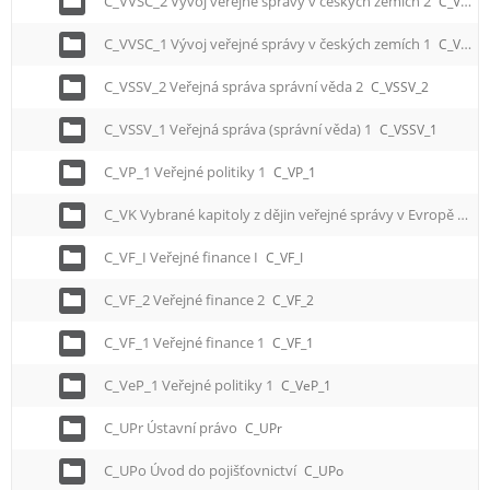
C_VVSC_2 Vývoj veřejné správy v českých zemích 2
C_VVSC_2
C_VVSC_1 Vývoj veřejné správy v českých zemích 1
C_VVSC_1
C_VSSV_2 Veřejná správa správní věda 2
C_VSSV_2
C_VSSV_1 Veřejná správa (správní věda) 1
C_VSSV_1
C_VP_1 Veřejné politiky 1
C_VP_1
C_VK Vybrané kapitoly z dějin veřejné správy v Evropě
C_V
C_VF_I Veřejné finance I
C_VF_I
C_VF_2 Veřejné finance 2
C_VF_2
C_VF_1 Veřejné finance 1
C_VF_1
C_VeP_1 Veřejné politiky 1
C_VeP_1
C_UPr Ústavní právo
C_UPr
C_UPo Úvod do pojišťovnictví
C_UPo