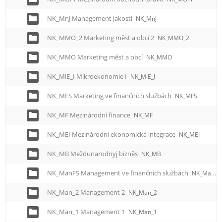
NK_MnJ Management jakosti
NK_MnJ
NK_MMO_2 Marketing měst a obcí 2
NK_MMO_2
NK_MMO Marketing měst a obcí
NK_MMO
NK_MiE_I Mikroekonomie I
NK_MiE_I
NK_MFS Marketing ve finančních službách
NK_MFS
NK_MF Mezinárodní finance
NK_MF
NK_MEI Mezinárodní ekonomická integrace
NK_MEI
NK_MB Meždunarodnyj bizněs
NK_MB
NK_ManFS Management ve finančních službách
NK_ManFS
NK_Man_2 Management 2
NK_Man_2
NK_Man_1 Management 1
NK_Man_1