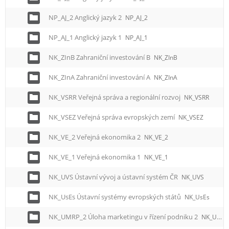
NP_AJ_2 Anglický jazyk 2
NP_AJ_2
NP_AJ_1 Anglický jazyk 1
NP_AJ_1
NK_ZInB Zahraniční investování B
NK_ZInB
NK_ZInA Zahraniční investování A
NK_ZInA
NK_VSRR Veřejná správa a regionální rozvoj
NK_VSRR
NK_VSEZ Veřejná správa evropských zemí
NK_VSEZ
NK_VE_2 Veřejná ekonomika 2
NK_VE_2
NK_VE_1 Veřejná ekonomika 1
NK_VE_1
NK_UVS Ústavní vývoj a ústavní systém ČR
NK_UVS
NK_UsEs Ústavní systémy evropských států
NK_UsEs
NK_UMRP_2 Úloha marketingu v řízení podniku 2
NK_UMRP_2