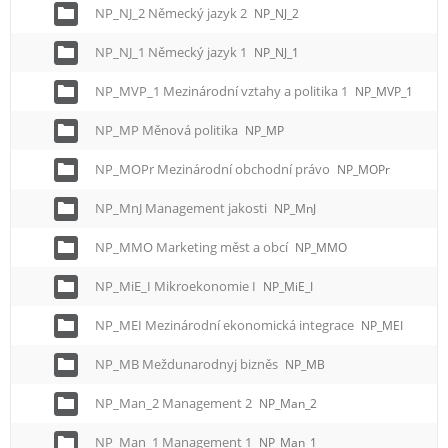
NP_NJ_2 Německý jazyk 2
NP_NJ_2
NP_NJ_1 Německý jazyk 1
NP_NJ_1
NP_MVP_1 Mezinárodní vztahy a politika 1
NP_MVP_1
NP_MP Měnová politika
NP_MP
NP_MOPr Mezinárodní obchodní právo
NP_MOPr
NP_MnJ Management jakosti
NP_MnJ
NP_MMO Marketing měst a obcí
NP_MMO
NP_MiE_I Mikroekonomie I
NP_MiE_I
NP_MEI Mezinárodní ekonomická integrace
NP_MEI
NP_MB Meždunarodnyj bizněs
NP_MB
NP_Man_2 Management 2
NP_Man_2
NP_Man_1 Management 1
NP_Man_1