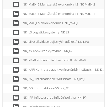
NK_MaEk_2 Manažerská ekonomika I 2
NK_MaEk_2
NK_MaEk_1 Manažerská ekonomika I 1
NK_MaEk_1
NK_MaE_I Makroekonomie I
NK_MaE_I
NK_LS Logistické systémy
NK_LS
NK_LiPU Likvidace pojistných událostí
NK_LiPU
NK_KV Konkurz a vyrovnání
NK_KV
NK_KBaB Komerční bankovnictví B
NK_KBaB
NK_KAFI Kontrola a audit ve finančních institucích
NK_KAFI
NK_IW_I Internationale Wirtschaft I
NK_IW_I
NK_IVS Informatika ve VS
NK_IVS
NK_IPP Inflace a proti inflační politika
NK_IPP
NK_Inf Informatika
NK_Inf