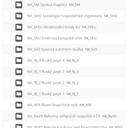
NK_SM Správa majetku
NK_SM
NK_SHO Sociologie hospodářské organizace
NK_SHO
NK_SFEU Strukturální fondy EU
NK_SFEU
NK_SEU Směrnice Evropské unie
NK_SEU
NK_SAS Spisová a archivní služba
NK_SAS
NK_RJ_4 Ruský jazyk 4
NK_RJ_4
NK_RJ_3 Ruský jazyk 3
NK_RJ_3
NK_RJ_2 Ruský jazyk 2
NK_RJ_2
NK_RJ_1 Ruský jazyk 1
NK_RJ_1
NK_RFR Řízení finančních rizik
NK_RFR
NK_ReVR Reforma veřejných rozpočtů v ČR
NK_ReVR
NK_RDFT Regulace a dozor nad finančními trhy
NK_RDFT