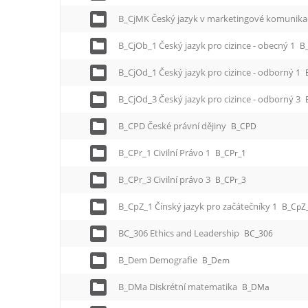
B_CjMK Český jazyk v marketingové komunika
B_CjOb_1 Český jazyk pro cizince - obecný 1
B
B_CjOd_1 Český jazyk pro cizince - odborný 1
B_CjOd_3 Český jazyk pro cizince - odborný 3
B_CPD České právní dějiny
B_CPD
B_CPr_1 Civilní Právo 1
B_CPr_1
B_CPr_3 Civilní právo 3
B_CPr_3
B_CpZ_1 Čínský jazyk pro začátečníky 1
B_CpZ
BC_306 Ethics and Leadership
BC_306
B_Dem Demografie
B_Dem
B_DMa Diskrétní matematika
B_DMa