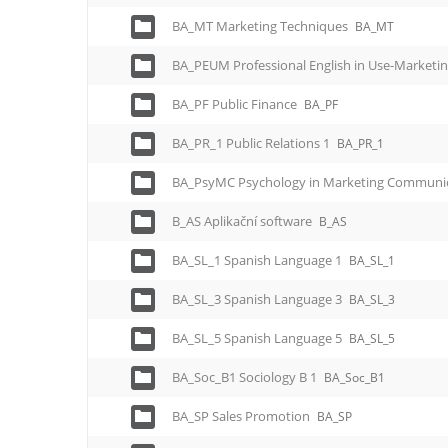
BA_MT Marketing Techniques
BA_MT
BA_PEUM Professional English in Use-Marketi
BA_PF Public Finance
BA_PF
BA_PR_1 Public Relations 1
BA_PR_1
BA_PsyMC Psychology in Marketing Communi
B_AS Aplikační software
B_AS
BA_SL_1 Spanish Language 1
BA_SL_1
BA_SL_3 Spanish Language 3
BA_SL_3
BA_SL_5 Spanish Language 5
BA_SL_5
BA_Soc_B1 Sociology B 1
BA_Soc_B1
BA_SP Sales Promotion
BA_SP