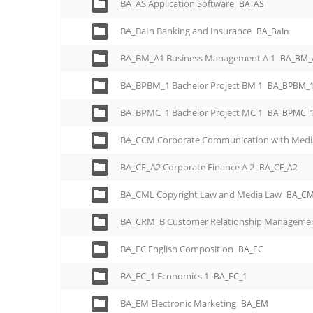
BA_AS Application Software
BA_AS
BA_BaIn Banking and Insurance
BA_BaIn
BA_BM_A1 Business Management A 1
BA_BM_
BA_BPBM_1 Bachelor Project BM 1
BA_BPBM_
BA_BPMC_1 Bachelor Project MC 1
BA_BPMC_
BA_CCM Corporate Communication with Med
BA_CF_A2 Corporate Finance A 2
BA_CF_A2
BA_CML Copyright Law and Media Law
BA_C
BA_CRM_B Customer Relationship Manageme
BA_EC English Composition
BA_EC
BA_EC_1 Economics 1
BA_EC_1
BA_EM Electronic Marketing
BA_EM