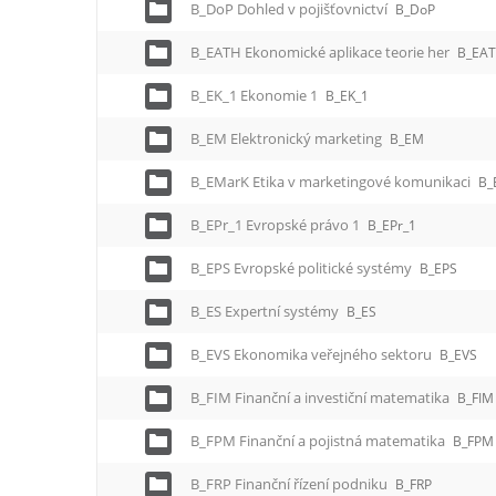
B_DoP Dohled v pojišťovnictví
B_DoP
B_EATH Ekonomické aplikace teorie her
B_EA
B_EK_1 Ekonomie 1
B_EK_1
B_EM Elektronický marketing
B_EM
B_EMarK Etika v marketingové komunikaci
B_
B_EPr_1 Evropské právo 1
B_EPr_1
B_EPS Evropské politické systémy
B_EPS
B_ES Expertní systémy
B_ES
B_EVS Ekonomika veřejného sektoru
B_EVS
B_FIM Finanční a investiční matematika
B_FIM
B_FPM Finanční a pojistná matematika
B_FPM
B_FRP Finanční řízení podniku
B_FRP