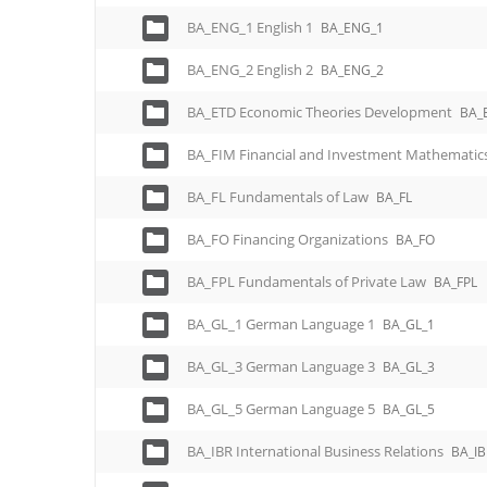
BA_ENG_1 English 1
BA_ENG_1
BA_ENG_2 English 2
BA_ENG_2
BA_ETD Economic Theories Development
BA_
BA_FIM Financial and Investment Mathematic
BA_FL Fundamentals of Law
BA_FL
BA_FO Financing Organizations
BA_FO
BA_FPL Fundamentals of Private Law
BA_FPL
BA_GL_1 German Language 1
BA_GL_1
BA_GL_3 German Language 3
BA_GL_3
BA_GL_5 German Language 5
BA_GL_5
BA_IBR International Business Relations
BA_IB