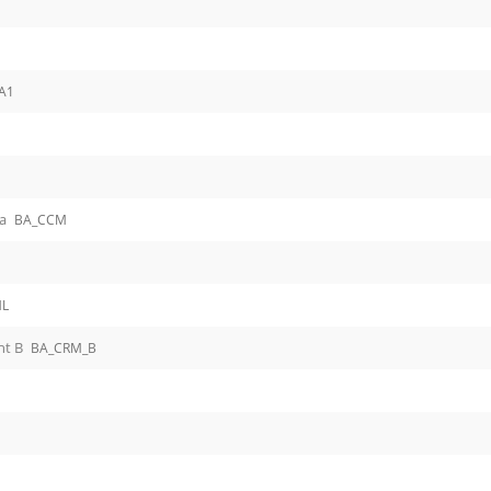
A1
1
1
ia
BA_CCM
ML
nt B
BA_CRM_B