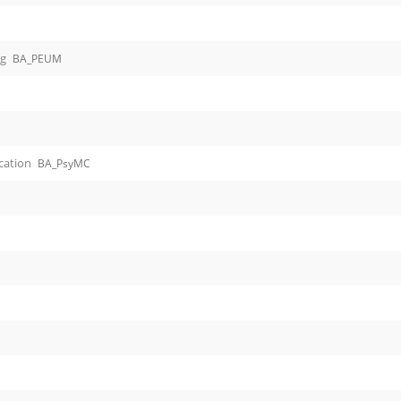
ng
BA_PEUM
cation
BA_PsyMC