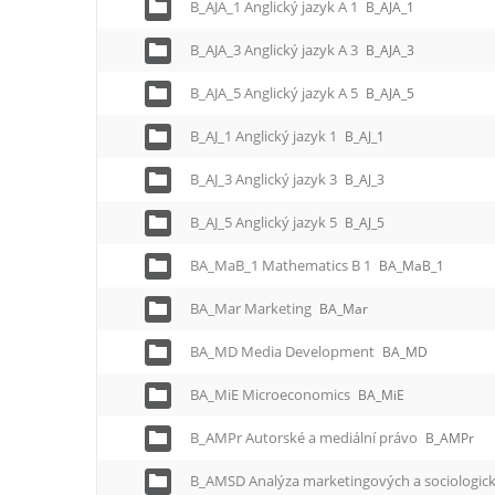
B_AJA_1 Anglický jazyk A 1
B_AJA_1
B_AJA_3 Anglický jazyk A 3
B_AJA_3
B_AJA_5 Anglický jazyk A 5
B_AJA_5
B_AJ_1 Anglický jazyk 1
B_AJ_1
B_AJ_3 Anglický jazyk 3
B_AJ_3
B_AJ_5 Anglický jazyk 5
B_AJ_5
BA_MaB_1 Mathematics B 1
BA_MaB_1
BA_Mar Marketing
BA_Mar
BA_MD Media Development
BA_MD
BA_MiE Microeconomics
BA_MiE
B_AMPr Autorské a mediální právo
B_AMPr
B_AMSD Analýza marketingových a sociologic