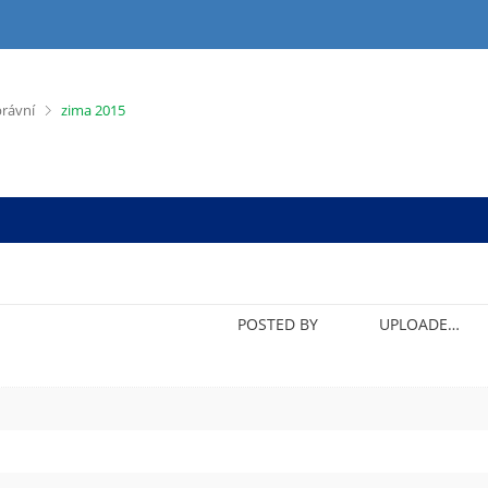
>
právní
zima 2015
POSTED BY
UPLOADED/CREATED