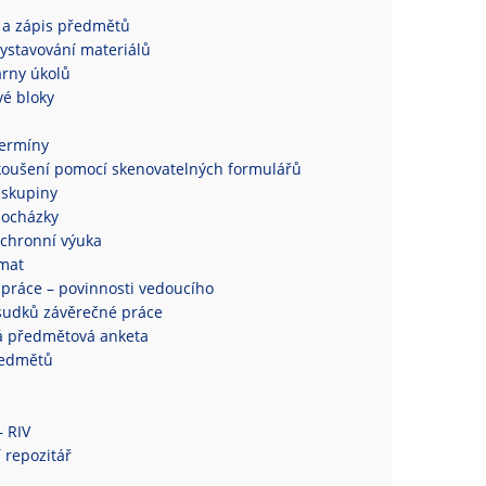
 a zápis předmětů
ystavování materiálů
rny úkolů
é bloky
termíny
koušení pomocí skenovatelných formulářů
 skupiny
docházky
chronní výuka
mat
práce – povinnosti vedoucího
sudků závěrečné práce
á předmětová anketa
ředmětů
– RIV
 repozitář