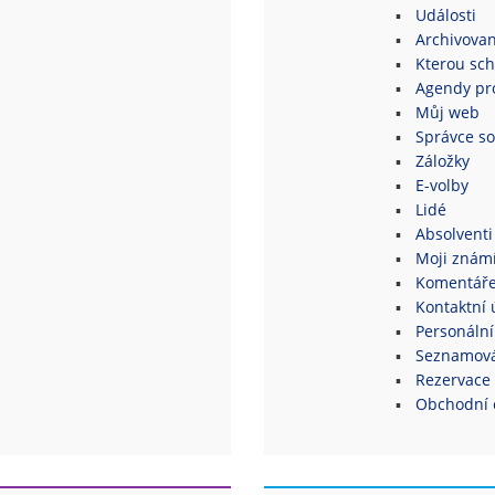
Události
Archivovan
Kterou sch
Agendy pro
Můj web
Správce s
Záložky
E-volby
Lidé
Absolventi
Moji znám
Komentář
Kontaktní 
Personální
Seznamová
Rezervace 
Obchodní 