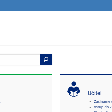
Vyhledat
Učitel
i
Začínáme s 
Vstup do 