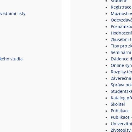
Studenti
Registrace
vědními listy
Možnosti v
Odevzdává
Poznámkov
Hodnocení
Zkušební 
Tipy pro z
Seminární
ského studia
Evidence 
Online syn
Rozpisy té
Závěrečná 
Správa po
Studentsk
Katalog p
Školitel
Publikace
Publikace 
Univerzitní
Životopisy