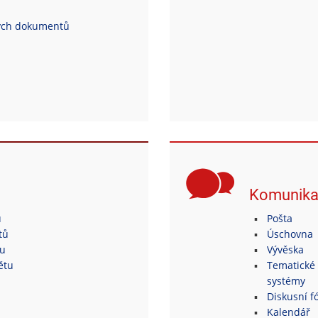
ých dokumentů
Komunik
ů
Pošta
tů
Úschovna
tu
Vývěska
ětu
Tematické 
systémy
Diskusní fó
Kalendář