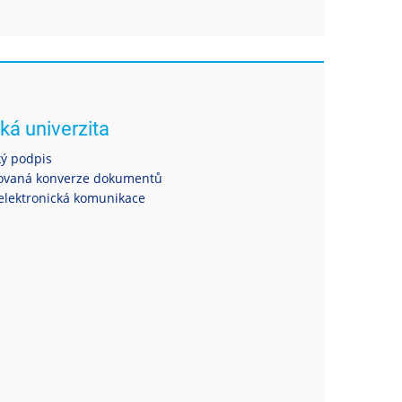
ká univerzita
ký podpis
ovaná konverze dokumentů
elektronická komunikace