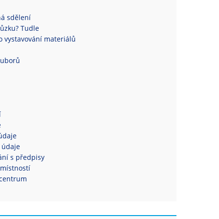
á sdělení
ůzku? Tudle
 vystavování materiálů
ouborů
í
e
údaje
 údaje
ní s předpisy
místností
centrum