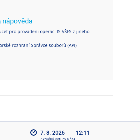
á nápověda
čet pro provádění operací IS VŠFS z jiného
rské rozhraní Správce souborů (API)
7. 8. 2026
|
12:11
Aktuální datum a čas