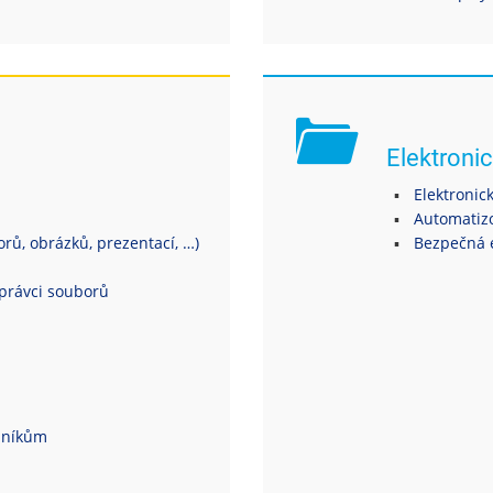
Elektronic
Elektronic
Automatiz
ů, obrázků, prezentací, …)
Bezpečná 
právci souborů
dníkům