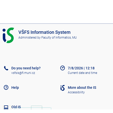
I
VŠFS Information System
S
Administered by
Faculty of Informatics, MU
V
Š
F
S
Do you need help?
7/8/2026
|
12:18
vsfsis@fi.muni.cz
Current date and time
Help
More about the IS
Accessibility
Old IS