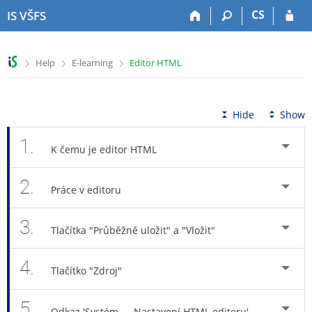
S
S
S
S
CS
IS VŠFS
k
k
k
k
i
i
i
i
p
p
p
p
>
>
>
Help
E-learning
Editor HTML
t
t
t
t
o
o
o
o
t
h
c
f
o
e
o
o
Hide
Show
p
a
n
o
b
d
t
t
1.
K čemu je editor HTML
a
e
e
e
r
r
n
r
2.
t
Práce v editoru
3.
Tlačítka "Průběžně uložit" a "Vložit"
4.
Tlačítko "Zdroj"
5.
Odkaz 'Systém → Nastavení HTML editoru'