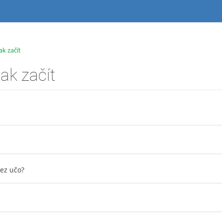
ak začít
ak začít
bez učo?