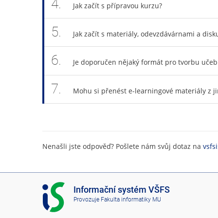
4.
Jak začít s přípravou kurzu?
5.
Jak začít s materiály, odevzdávárnami a disk
6.
Je doporučen nějaký formát pro tvorbu učebn
7.
Mohu si přenést e-learningové materiály z j
Nenašli jste odpověď? Pošlete nám svůj dotaz na
vsfs
I
Informační systém VŠFS
S
Provozuje
Fakulta informatiky MU
V
Š