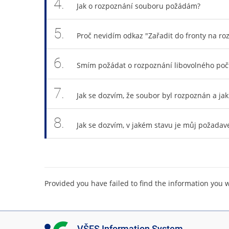
4.
Jak o rozpoznání souboru požádám?
5.
Proč nevidím odkaz "Zařadit do fronty na ro
6.
Smím požádat o rozpoznání libovolného poč
7.
Jak se dozvím, že soubor byl rozpoznán a ja
8.
Jak se dozvím, v jakém stavu je můj požadav
Provided you have failed to find the information you 
I
VŠFS Information System