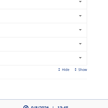
Hide
Show
9/8/2026
|
13:45