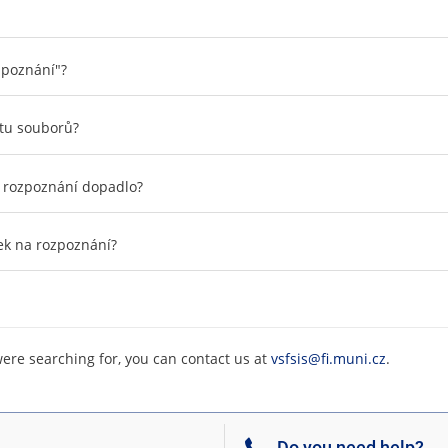
zpoznání"?
tu souborů?
k rozpoznání dopadlo?
ek na rozpoznání?
were searching for, you can contact us at
vsfsis@fi.muni.cz
.
Do you need help?