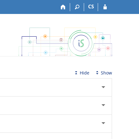
CS
Hide
Show