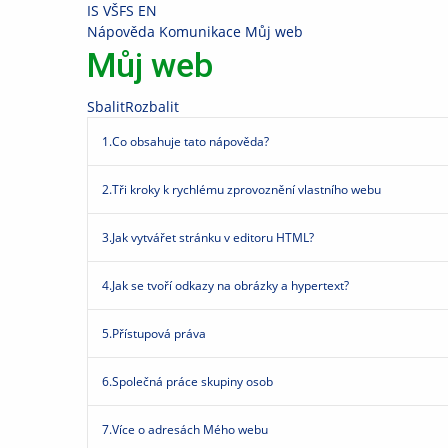
Přeskočit
Přeskočit
Přeskočit
Přeskočit
IS VŠFS
EN
na
na
na
na
>
Nápověda
>
Komunikace
>
Můj web
horní
hlavičku
obsah
patičku
Můj web
lištu
Sbalit
Rozbalit
1.
Co obsahuje tato nápověda?
2.
Tři kroky k rychlému zprovoznění vlastního webu
3.
Jak vytvářet stránku v editoru HTML?
4.
Jak se tvoří odkazy na obrázky a hypertext?
5.
Přístupová práva
6.
Společná práce skupiny osob
7.
Více o adresách Mého webu