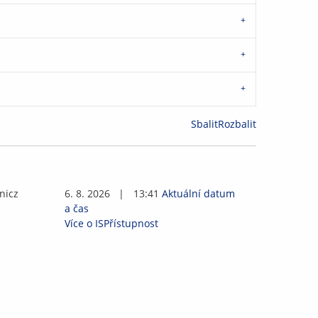
Sbalit
Rozbalit
n
i
c
z
6. 8. 2026
|
13:41
Aktuální datum
a čas
Více o IS
Přístupnost