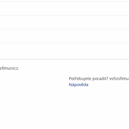
s
fi
m
un
i
c
z
.
Potřebujete poradit?
v
sf
sis
fi
m
u
Nápověda