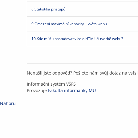
8.
Statistika přístupů
9.
Omezení maximální kapacity – kvóta webu
10.
Kde můžu nastudovat více o HTML či tvorbě webu?
Nenašli jste odpověď? Pošlete nám svůj dotaz na
v
sf
si
IS
Informační systém VŠFS
VŠFS
Provozuje
Fakulta informatiky MU
Nahoru