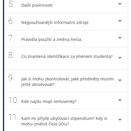
5.
Další povinnosti
6.
Nejpoužívanější informační zdroje
7.
Pravidla použití a změna hesla
8.
Co znamená identifikace za jménem studenta?
9.
Jak si mohu zkontrolovat, jaké předměty musím
ještě absolvovat?
10.
Kde najdu moje omluvenky?
11.
Kam mi přijde ubytovací stipendium? Kdy si
mohu změnit číslo účtu?