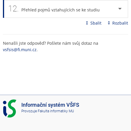
12.
Přehled pojmů vztahujících se ke studiu
Sbalit
Rozbalit
Nenašli jste odpověď? Pošlete nám svůj dotaz na
vsfsis@fi.muni.cz
.
I
Informační systém VŠFS
S
Provozuje
Fakulta informatiky MU
V
Š
F