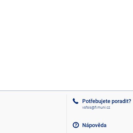
Potřebujete poradit?
vsfsis@fi.muni.cz
Nápověda