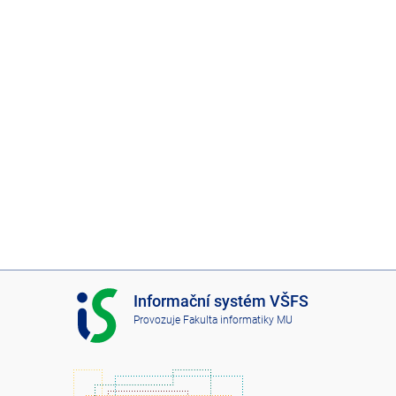
I
Informační systém VŠFS
S
Provozuje
Fakulta informatiky MU
V
Š
F
S