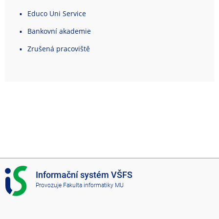
Educo Uni Service
Bankovní akademie
Zrušená pracoviště
I
Informační systém VŠFS
S
Provozuje
Fakulta informatiky MU
V
Š
F