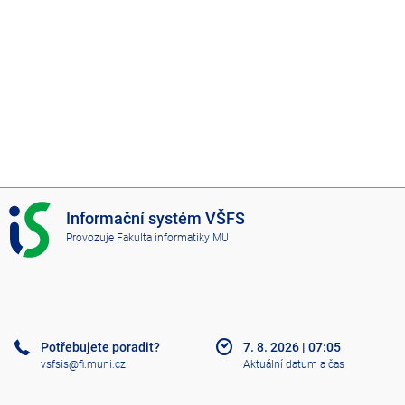
k
o
l
a
f
i
I
Informační systém VŠFS
n
S
Provozuje
Fakulta informatiky MU
V
a
Š
F
n
S
č
Potřebujete poradit?
7. 8. 2026
|
07:05
vsfsis@fi.muni.cz
Aktuální datum a čas
n