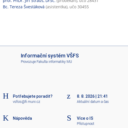
prof. PhDr. Jiří Straus, DrSc.
(proděkan), učo 28431
Bc. Tereza Švestáková
(asistentka), učo 30455
I
Informační systém VŠFS
S
Provozuje
Fakulta informatiky MU
V
Š
F
S
Potřebujete poradit?
8. 8. 2026
|
21:41
vsfsis@fi.muni.cz
Aktuální datum a čas
Nápověda
Více o IS
Přístupnost