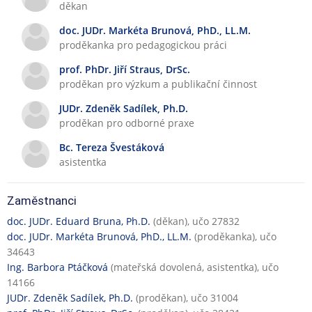
děkan
v
k
a
a
doc. JUDr. Markéta Brunová, PhD., LL.M.
n
č
proděkanka pro pedagogickou práci
á
n
prof. PhDr. Jiří Straus, DrSc.
v
í
proděkan pro výzkum a publikační činnost
ý
č
u
i
JUDr. Zdeněk Sadílek, Ph.D.
k
n
proděkan pro odborné praxe
a
n
Bc. Tereza Švestáková
o
asistentka
s
t
Zaměstnanci
doc. JUDr. Eduard Bruna, Ph.D.
(děkan), učo 27832
doc. JUDr. Markéta Brunová, PhD., LL.M.
(proděkanka), učo
34643
Ing. Barbora Ptáčková
(mateřská dovolená, asistentka), učo
14166
JUDr. Zdeněk Sadílek, Ph.D.
(proděkan), učo 31004