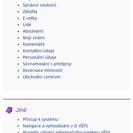
Správce souborů
Záložky
E-volby
Lidé
Absolventi
Moji známí
Komentáře
Kontaktní údaje
Personální údaje
Seznamování s předpisy
Rezervace místností
Obchodní centrum
Jiné
Přístup k systému
Navigace a vyhledávání v IS VŠFS
Pravidla užívání Informačního systému VŠFS