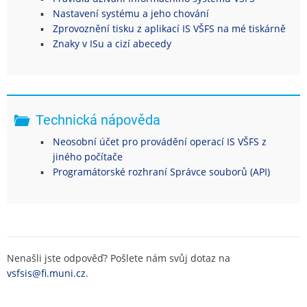
Nastavení systému a jeho chování
Zprovoznění tisku z aplikací IS VŠFS na mé tiskárně
Znaky v ISu a cizí abecedy
Technická nápověda
Neosobní účet pro provádění operací IS VŠFS z
jiného počítače
Programátorské rozhraní Správce souborů (API)
Nenašli jste odpověď? Pošlete nám svůj dotaz na
vsfsis@fi.muni.cz
.