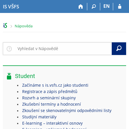
P
P
P
P
EN
IS VŠFS
ř
ř
ř
ř
e
e
e
e
s
s
s
s
>
Nápověda
k
k
k
k
o
o
o
o
č
č
č
č
i
i
i
i
V
t
t
t
t
n
n
n
n
a
a
a
a
h
h
o
p
Student
o
l
b
a
r
a
s
t
Začínáme s is.vsfs.cz jako studenti
n
v
a
i
Registrace a zápis předmětů
í
i
h
č
Rozvrh a seminární skupiny
l
č
k
Zkušební termíny a hodnocení
i
k
u
Zkoušení se skenovatelnými odpovědními listy
š
u
Studijní materiály
t
E-learning – interaktivní osnovy
u