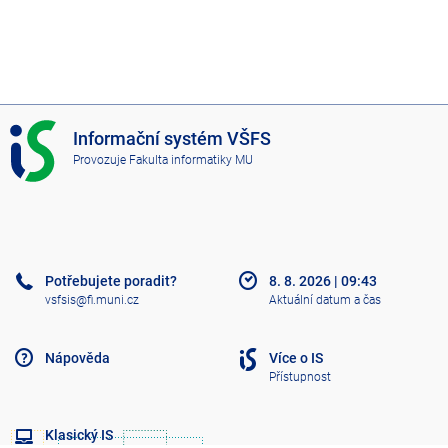
I
Informační systém VŠFS
S
Provozuje
Fakulta informatiky MU
V
Š
F
S
Potřebujete poradit?
8. 8. 2026
|
09:43
vsfsis@fi.muni.cz
Aktuální datum a čas
Nápověda
Více o IS
Přístupnost
Klasický IS