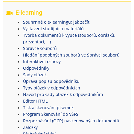
E-learning
Souhrnně o e-learningu; jak začít
Vystavení studijních materiálů
Tvorba dokumentů k výuce (souborů, obrázků,
prezentací, …)
Správce souborů
Hledání podobných souborů ve Správci souborů
Interaktivní osnovy
Odpovědníky
Sady otázek
Úprava popisu odpovědníku
Typy otázek v odpovědnících
Návod pro sady otázek k odpovědníkům
Editor HTML
Tisk a skenování písemek
Program Skenování do VŠFS
Rozpoznávání (OCR) naskenovaných dokumentů
Záložky
Přehrávání videí