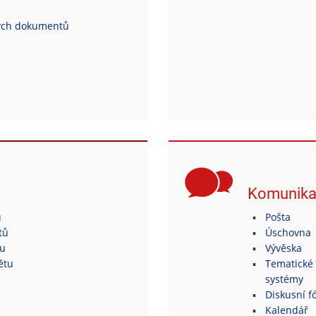
ých dokumentů
Komunik
ů
Pošta
tů
Úschovna
tu
Vývěska
ětu
Tematické 
systémy
Diskusní fó
Kalendář