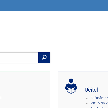
Vyhledat
Učitel
i
Začínáme s 
Vstup do 