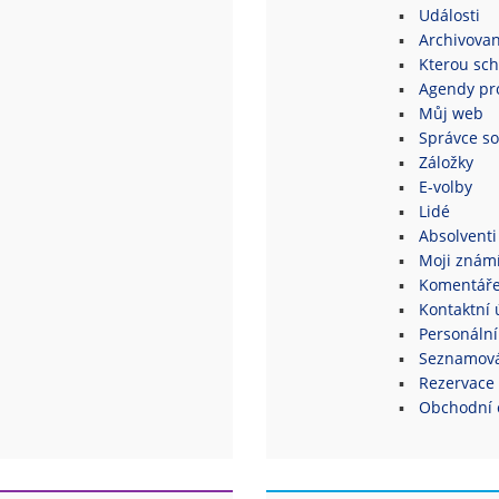
Události
Archivovan
Kterou sch
Agendy pro
Můj web
Správce s
Záložky
E-volby
Lidé
Absolventi
Moji znám
Komentář
Kontaktní 
Personální
Seznamová
Rezervace 
Obchodní 