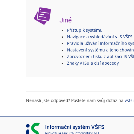
Jiné
Přístup k systému
Navigace a vyhledávání v IS VŠFS
Pravidla užívání Informačního s
Nastavení systému a jeho chován
Zprovoznění tisku z aplikací IS V
Znaky v ISu a cizí abecedy
Nenašli jste odpověď? Pošlete nám svůj dotaz na
vsfs
I
Informační systém VŠFS
S
Provozuje
Fakulta informatiky MU