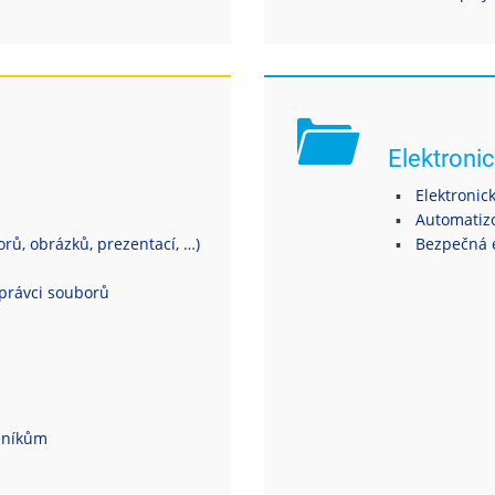
Elektronic
Elektronic
Automatiz
ů, obrázků, prezentací, …)
Bezpečná 
právci souborů
dníkům