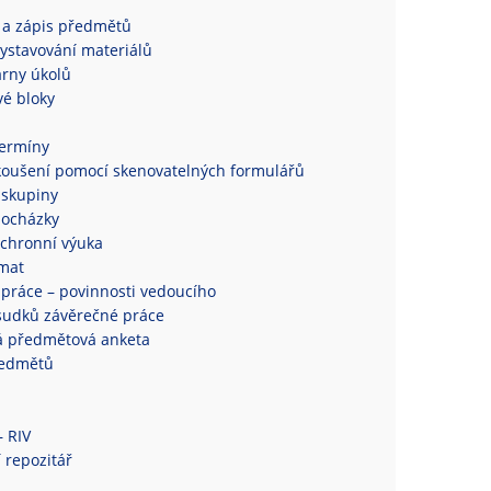
 a zápis předmětů
ystavování materiálů
rny úkolů
é bloky
termíny
koušení pomocí skenovatelných formulářů
 skupiny
docházky
chronní výuka
mat
práce – povinnosti vedoucího
sudků závěrečné práce
á předmětová anketa
ředmětů
– RIV
 repozitář