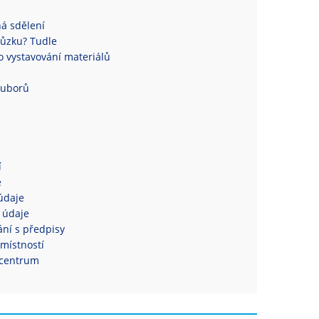
á sdělení
ůzku? Tudle
 vystavování materiálů
ouborů
í
e
údaje
 údaje
ní s předpisy
místností
centrum