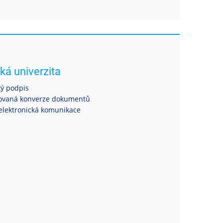
ká univerzita
ký podpis
ovaná konverze dokumentů
elektronická komunikace