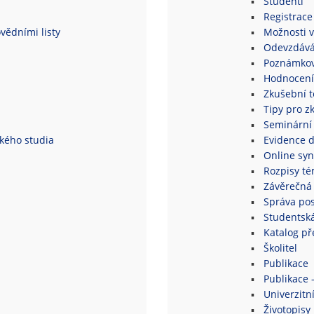
Studenti
Registrace
vědními listy
Možnosti v
Odevzdává
Poznámkov
Hodnocení
Zkušební 
Tipy pro z
Seminární
ského studia
Evidence 
Online syn
Rozpisy té
Závěrečná 
Správa po
Studentsk
Katalog p
Školitel
Publikace
Publikace 
Univerzitní
Životopisy