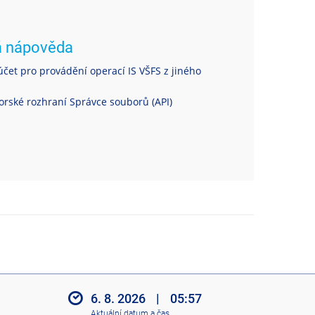
á nápověda
čet pro provádění operací IS VŠFS z jiného
rské rozhraní Správce souborů (API)
6. 8. 2026
|
05:57
Aktuální datum a čas