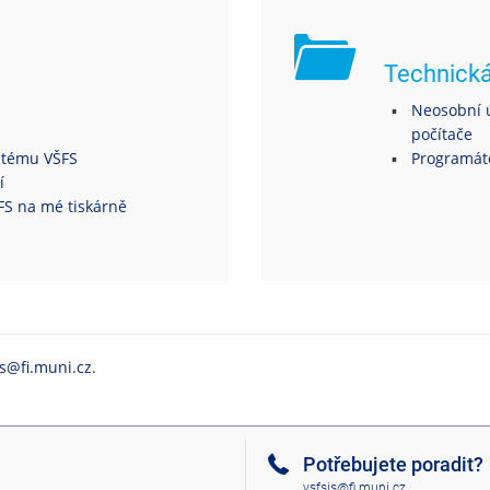
Technick
Neosobní ú
počítače
ystému VŠFS
Programáto
í
ŠFS na mé tiskárně
is@fi.muni.cz
.
Potřebujete poradit?
vsfsis@fi.muni.cz