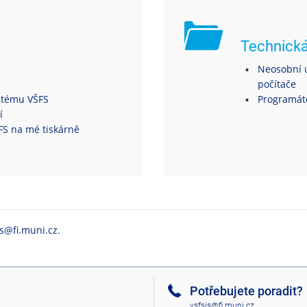
Technick
Neosobní ú
počítače
ystému VŠFS
Programáto
í
ŠFS na mé tiskárně
is@fi.muni.cz
.
Potřebujete poradit?
vsfsis@fi.muni.cz