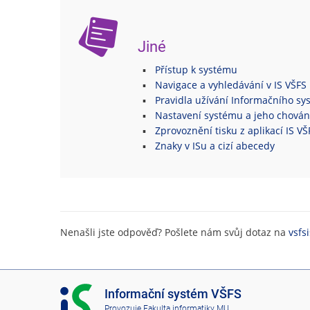
Jiné
Přístup k systému
Navigace a vyhledávání v IS VŠFS
Pravidla užívání Informačního s
Nastavení systému a jeho chován
Zprovoznění tisku z aplikací IS V
Znaky v ISu a cizí abecedy
Nenašli jste odpověď? Pošlete nám svůj dotaz na
vsfs
I
Informační systém VŠFS
S
Provozuje
Fakulta informatiky MU