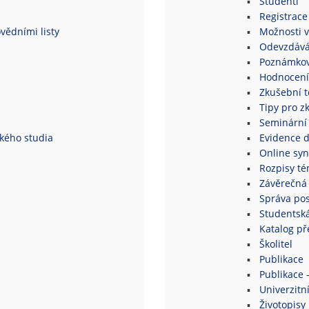
Studenti
Registrace
vědními listy
Možnosti v
Odevzdává
Poznámkov
Hodnocení
Zkušební 
Tipy pro z
Seminární
ského studia
Evidence 
Online syn
Rozpisy té
Závěrečná 
Správa po
Studentsk
Katalog p
Školitel
Publikace
Publikace 
Univerzitní
Životopisy