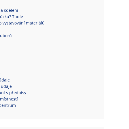
á sdělení
ůzku? Tudle
 vystavování materiálů
ouborů
í
e
údaje
 údaje
ní s předpisy
místností
centrum