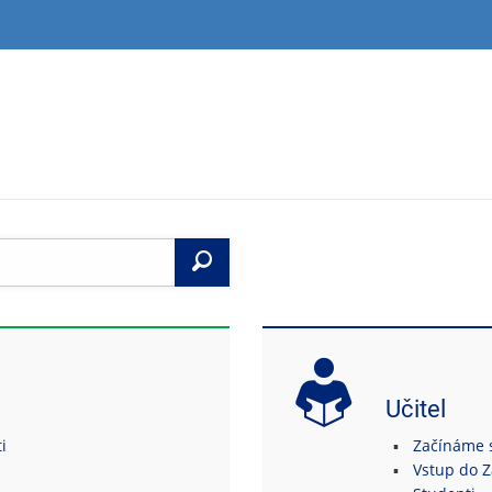
Vyhledat
Učitel
i
Začínáme s 
Vstup do 