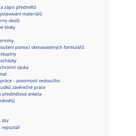
 a zápis předmětů
ystavování materiálů
rny úkolů
é bloky
termíny
koušení pomocí skenovatelných formulářů
 skupiny
docházky
chronní výuka
mat
práce – povinnosti vedoucího
sudků závěrečné práce
á předmětová anketa
ředmětů
– RIV
 repozitář