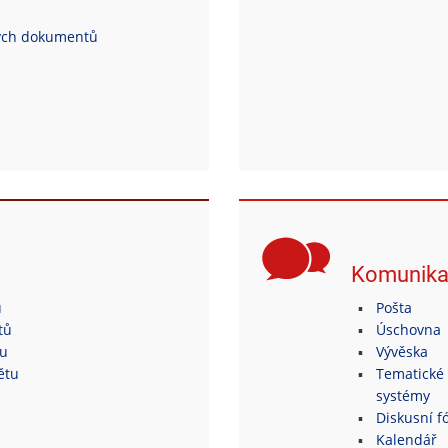
ých dokumentů
Komunik
ů
Pošta
tů
Úschovna
tu
Vývěska
ětu
Tematické 
systémy
Diskusní fó
Kalendář