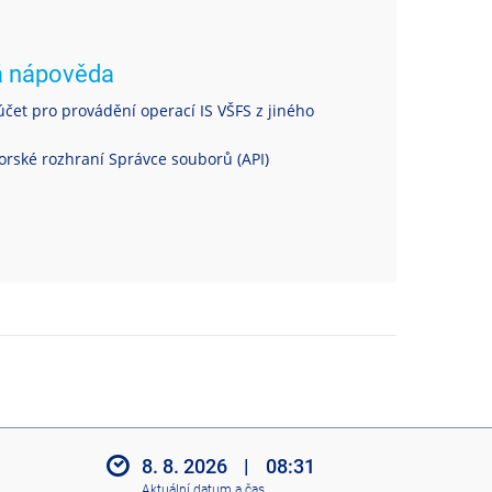
á nápověda
čet pro provádění operací IS VŠFS z jiného
rské rozhraní Správce souborů (API)
8. 8. 2026
|
08:31
Aktuální datum a čas