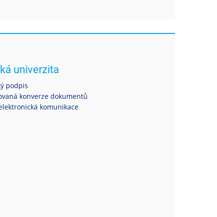
ká univerzita
ký podpis
ovaná konverze dokumentů
elektronická komunikace