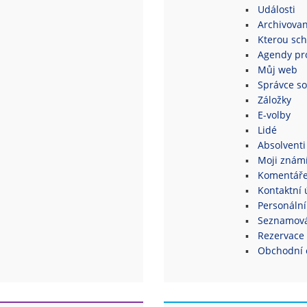
Události
Archivovan
Kterou sch
Agendy pro
Můj web
Správce s
Záložky
E-volby
Lidé
Absolventi
Moji znám
Komentář
Kontaktní 
Personální
Seznamová
Rezervace 
Obchodní 