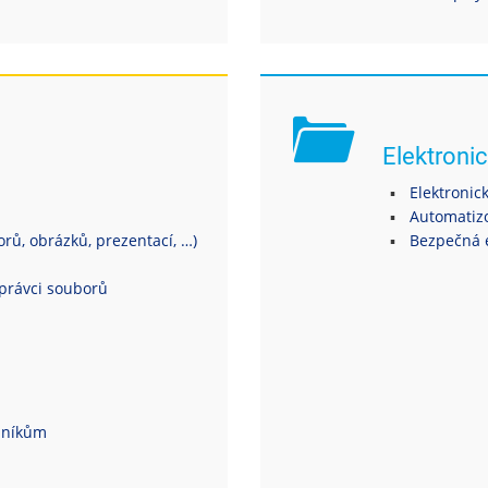
Elektronic
Elektronic
Automatiz
ů, obrázků, prezentací, …)
Bezpečná 
právci souborů
dníkům