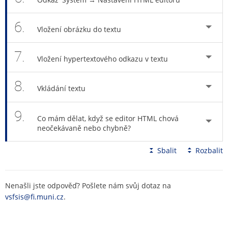
6.
Vložení obrázku do textu
7.
Vložení hypertextového odkazu v textu
8.
Vkládání textu
9.
Co mám dělat, když se editor HTML chová
neočekávaně nebo chybně?
Sbalit
Rozbalit
Nenašli jste odpověď? Pošlete nám svůj dotaz na
vsfsis@fi.muni.cz
.