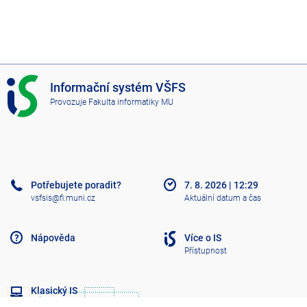
I
Informační systém VŠFS
S
Provozuje
Fakulta informatiky MU
V
Š
F
S
Potřebujete poradit?
7. 8. 2026
|
12:29
vsfsis@fi.muni.cz
Aktuální datum a čas
Nápověda
Více o IS
Přístupnost
Klasický IS