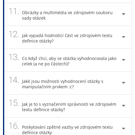
11.
Obrázky a multimédia ve zdrojovém souboru
sady otázek
12.
Jak vypadá hodnotící část ve zdrojovém textu
definice otázky?
13.
Co když chci, aby se otázka vyhodnocovala jako
celek (a ne po částech)?
14.
Jaké jsou možnosti vyhodnocení otázky s
manipulačním prvkem :c?
15.
Jak je to s vyznačením správnosti ve zdrojovém
textu definice otázky?
16.
Poskytování zpětné vazby ve zdrojovém textu
definice otázky