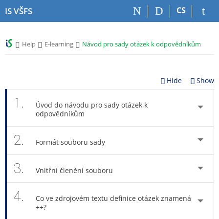
S
S
S
S
CS
IS VŠFS
k
k
k
k
i
i
i
i
p
p
p
p
>
>
>
Help
E-learning
Návod pro sady otázek k odpovědníkům
t
t
t
t
o
o
o
o
t
h
c
f
o
e
o
o
Hide
Show
p
a
n
o
b
d
t
t
1.
Úvod do návodu pro sady otázek k
a
e
e
e
odpovědníkům
r
r
n
r
t
2.
Formát souboru sady
3.
Vnitřní členění souboru
4.
Co ve zdrojovém textu definice otázek znamená
++?