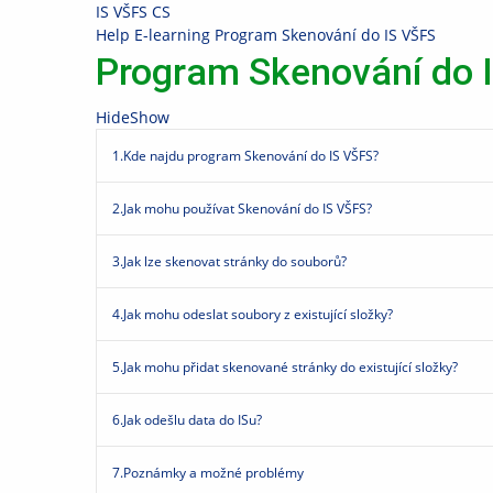
Skip
Skip
Skip
Skip
IS VŠFS
CS
to
to
to
to
>
Help
>
E-learning
>
Program Skenování do IS VŠFS
top
header
content
footer
Program Skenování do 
bar
Hide
Show
1.
Kde najdu program Skenování do IS VŠFS?
2.
Jak mohu používat Skenování do IS VŠFS?
3.
Jak lze skenovat stránky do souborů?
4.
Jak mohu odeslat soubory z existující složky?
5.
Jak mohu přidat skenované stránky do existující složky?
6.
Jak odešlu data do ISu?
7.
Poznámky a možné problémy