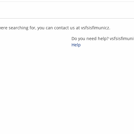
were searching for, you can contact us at
v
sf
sis
fi
m
un
i
c
z
.
Do you need help?
v
sf
sis
fi
m
un
i
Help