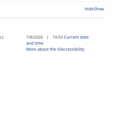
Hide
Show
c
z
7/8/2026
|
19:59
Current date
and time
More about the IS
Accessibility