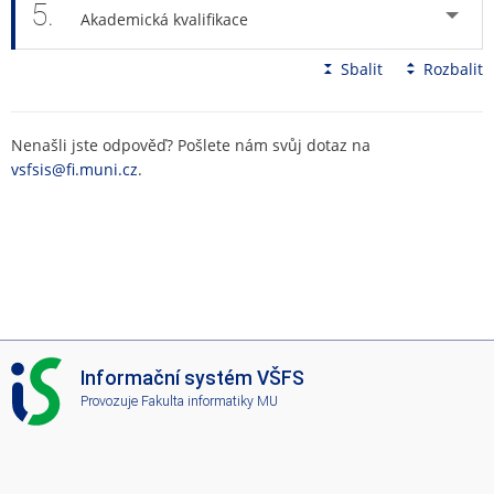
5.
Akademická kvalifikace
Sbalit
Rozbalit
Nenašli jste odpověď? Pošlete nám svůj dotaz na
vsfsis@fi.muni.cz
.
I
Informační systém VŠFS
S
Provozuje
Fakulta informatiky MU
V
Š
F
S