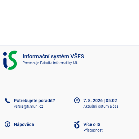
I
Informační systém VŠFS
S
Provozuje
Fakulta informatiky MU
V
Š
F
S
Potřebujete poradit?
7. 8. 2026
|
05:02
vsfsis@fi.muni.cz
Aktuální datum a čas
Nápověda
Více o IS
Přístupnost