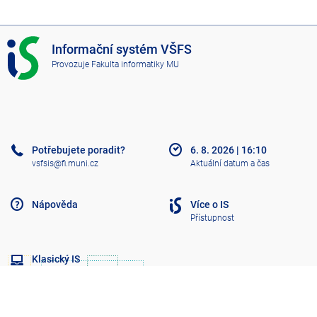
I
Informační systém VŠFS
S
Provozuje
Fakulta informatiky MU
V
Š
F
S
Potřebujete poradit?
6. 8. 2026
|
16:10
vsfsis@fi.muni.cz
Aktuální datum a čas
Nápověda
Více o IS
Přístupnost
Klasický IS