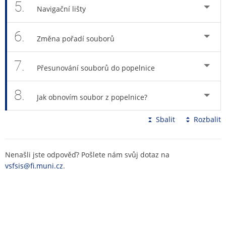
5.
Navigační lišty
6.
Změna pořadí souborů
7.
Přesunování souborů do popelnice
8.
Jak obnovím soubor z popelnice?
Sbalit
Rozbalit
Nenašli jste odpověď? Pošlete nám svůj dotaz na
vsfsis@fi.muni.cz
.