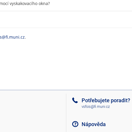
omocí vyskakovacího okna?
is@fi.muni.cz
.
Potřebujete poradit?
vsfsis@fi.muni.cz
Nápověda