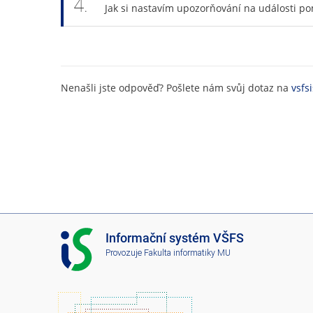
4.
Jak si nastavím upozorňování na události p
Nenašli jste odpověď? Pošlete nám svůj dotaz na
vsfs
I
Informační systém VŠFS
S
Provozuje
Fakulta informatiky MU
V
Š
F
S