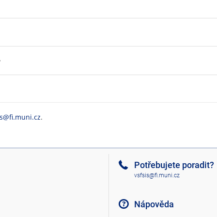
?
is@fi.muni.cz
.
Potřebujete poradit?
vsfsis@fi.muni.cz
Nápověda