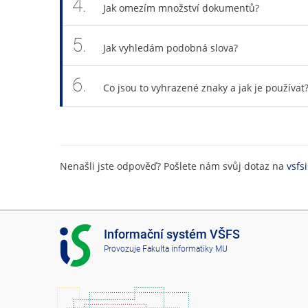
4.
Jak omezím množství dokumentů?
5.
Jak vyhledám podobná slova?
6.
Co jsou to vyhrazené znaky a jak je používat
Nenašli jste odpověď? Pošlete nám svůj dotaz na
vsfs
I
Informační systém VŠFS
S
Provozuje
Fakulta informatiky MU
V
Š
F
S