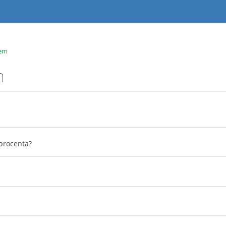
tem
m
procenta?