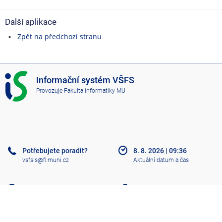
Další aplikace
Zpět na předchozí stranu
I
Informační systém VŠFS
S
Provozuje
Fakulta informatiky MU
V
Š
F
S
Potřebujete poradit?
8. 8. 2026
|
09:36
vsfsis@fi.muni.cz
Aktuální datum a čas
Nápověda
Více o IS
Přístupnost