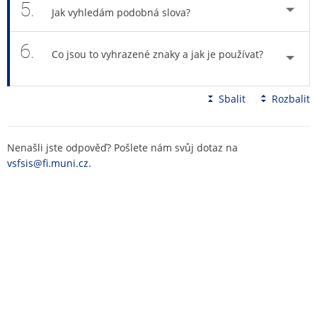
5.
Jak vyhledám podobná slova?
6.
Co jsou to vyhrazené znaky a jak je používat?
Sbalit
Rozbalit
Nenašli jste odpověď? Pošlete nám svůj dotaz na
vsfsis@fi.muni.cz
.