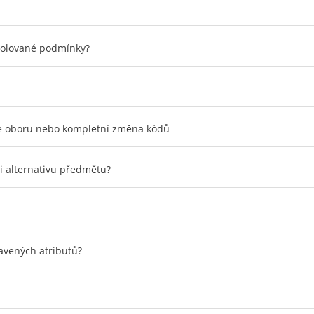
trolované podmínky?
ace oboru nebo kompletní změna kódů
i alternativu předmětu?
avených atributů?