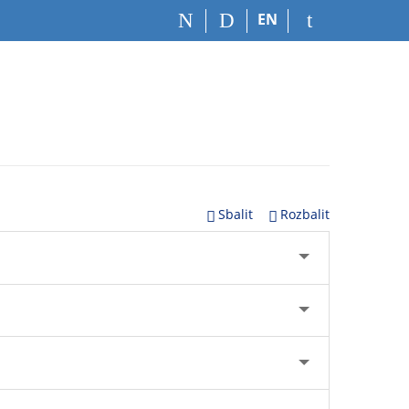
EN
Sbalit
Rozbalit