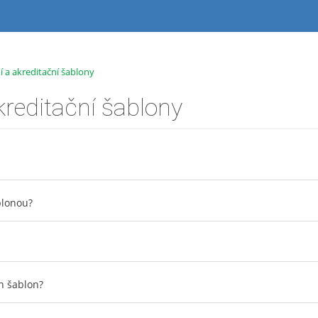
ní a akreditační šablony
akreditační šablony
ablonou?
h šablon?