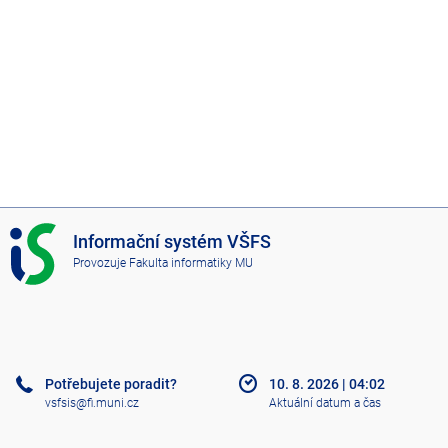
I
Informační systém VŠFS
S
Provozuje
Fakulta informatiky MU
V
Š
F
S
Potřebujete poradit?
10. 8. 2026
|
04:02
vsfsis@fi.muni.cz
Aktuální datum a čas