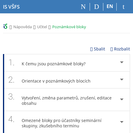
P
P
P
P
EN
IS VŠFS
ř
ř
ř
ř
e
e
e
e
s
s
s
s
>
>
>
Nápověda
Učitel
Poznámkové bloky
k
k
k
k
o
o
o
o
č
č
č
č
i
i
i
i
Sbalit
Rozbalit
t
t
t
t
n
n
n
n
1.
K čemu jsou poznámkové bloky?
a
a
a
a
h
h
o
p
2.
o
l
b
a
Orientace v poznámkových blocích
r
a
s
t
n
v
a
i
3.
í
i
h
č
Vytvoření, změna parametrů, zrušení, editace
l
č
k
obsahu
i
k
u
š
u
4.
Omezené bloky pro účastníky seminární
t
skupiny, zkušebního termínu
u