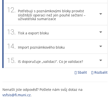
12.
Potřebuji s poznámkovými bloky provést
složitější operaci než jen pouhé sečtení –
uživatelská sumarizace
13.
Tisk a export bloku
14.
Import poznámkového bloku
15.
IS doporučuje „validaci“. Co je validace?
Sbalit
Rozbalit
Nenašli jste odpověď? Pošlete nám svůj dotaz na
vsfsis@fi.muni.cz
.