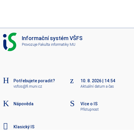
I
Informační systém VŠFS
S
Provozuje
Fakulta informatiky MU
V
Š
F
S
Potřebujete poradit?
10. 8. 2026
|
14:54
vsfsis@fi.muni.cz
Aktuální datum a čas
Nápověda
Více o IS
Přístupnost
Klasický IS