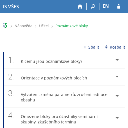
P
P
P
P
EN
IS VŠFS
ř
ř
ř
ř
e
e
e
e
s
s
s
s
>
>
>
Nápověda
Učitel
Poznámkové bloky
k
k
k
k
o
o
o
o
č
č
č
č
i
i
i
i
Sbalit
Rozbalit
t
t
t
t
n
n
n
n
1.
K čemu jsou poznámkové bloky?
a
a
a
a
h
h
o
p
2.
o
l
b
a
Orientace v poznámkových blocích
r
a
s
t
n
v
a
i
3.
í
i
h
č
Vytvoření, změna parametrů, zrušení, editace
l
č
k
obsahu
i
k
u
š
u
4.
Omezené bloky pro účastníky seminární
t
skupiny, zkušebního termínu
u