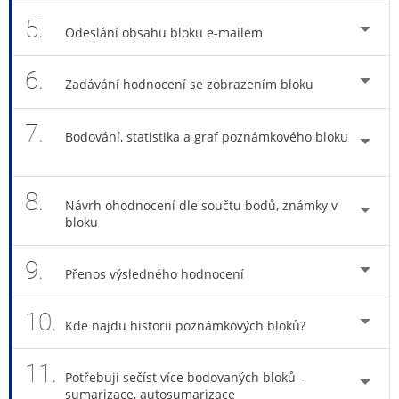
5.
Odeslání obsahu bloku e-mailem
6.
Zadávání hodnocení se zobrazením bloku
7.
Bodování, statistika a graf poznámkového bloku
8.
Návrh ohodnocení dle součtu bodů, známky v
bloku
9.
Přenos výsledného hodnocení
10.
Kde najdu historii poznámkových bloků?
11.
Potřebuji sečíst více bodovaných bloků –
sumarizace, autosumarizace