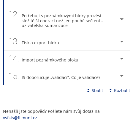
12.
Potřebuji s poznámkovými bloky provést
složitější operaci než jen pouhé sečtení –
uživatelská sumarizace
13.
Tisk a export bloku
14.
Import poznámkového bloku
15.
IS doporučuje „validaci“. Co je validace?
Sbalit
Rozbalit
Nenašli jste odpověď? Pošlete nám svůj dotaz na
vsfsis@fi.muni.cz
.