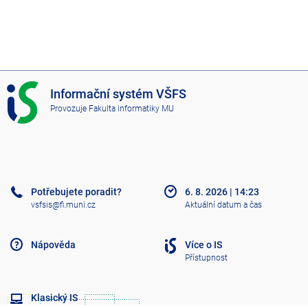
I
Informační systém VŠFS
S
Provozuje
Fakulta informatiky MU
V
Š
F
S
Potřebujete poradit?
6. 8. 2026
|
14:23
vsfsis@fi.muni.cz
Aktuální datum a čas
Nápověda
Více o IS
Přístupnost
Klasický IS