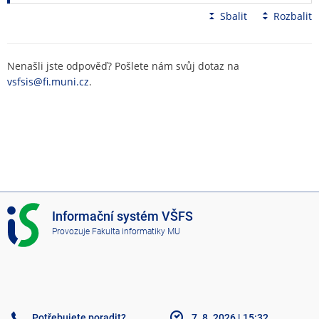
Sbalit
Rozbalit
Nenašli jste odpověď? Pošlete nám svůj dotaz na
vsfsis@fi.muni.cz
.
I
Informační systém VŠFS
S
Provozuje
Fakulta informatiky MU
V
Š
F
S
Potřebujete poradit?
7. 8. 2026
|
15:32