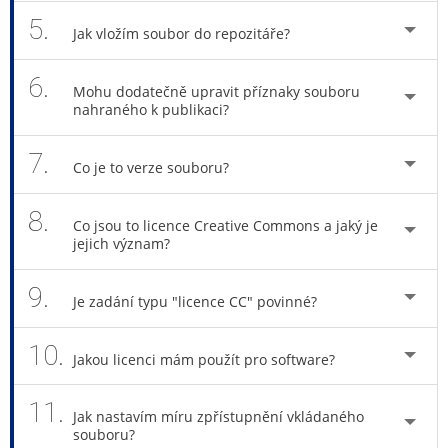
5.
Jak vložím soubor do repozitáře?
6.
Mohu dodatečně upravit příznaky souboru
nahraného k publikaci?
7.
Co je to verze souboru?
8.
Co jsou to licence Creative Commons a jaký je
jejich význam?
9.
Je zadání typu "licence CC" povinné?
10.
Jakou licenci mám použít pro software?
11.
Jak nastavím míru zpřístupnění vkládaného
souboru?