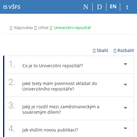
P
P
P
P
EN
IS VŠFS
ř
ř
ř
ř
e
e
e
e
s
s
s
s
>
>
>
Nápověda
Učitel
Univerzitní repozitář
k
k
k
k
o
o
o
o
č
č
č
č
i
i
i
i
Sbalit
Rozbalit
t
t
t
t
n
n
n
n
1.
Co je to Univerzitní repozitář?
a
a
a
a
h
h
o
p
2.
o
l
b
a
Jaké texty mám povinnost vkládat do
r
a
s
t
Univerzitního repozitáře?
n
v
a
i
í
i
h
č
3.
l
č
k
Jaký je rozdíl mezi zaměstnaneckým a
soukromým dílem?
i
k
u
š
u
t
4.
Jak vložím novou publikaci?
u