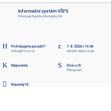
I
Informační systém VŠFS
S
Provozuje
Fakulta informatiky MU
V
Š
F
S
Potřebujete poradit?
7. 8. 2026
|
14:46
vsfsis@fi.muni.cz
Aktuální datum a čas
Nápověda
Více o IS
Přístupnost
Klasický IS
Nahoru